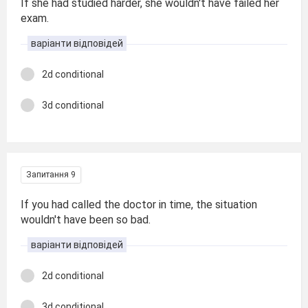
If she had studied harder, she wouldn't have failed her
exam.
варіанти відповідей
2d conditional
3d conditional
Запитання 9
If you had called the doctor in time, the situation
wouldn't have been so bad.
варіанти відповідей
2d conditional
3d conditional