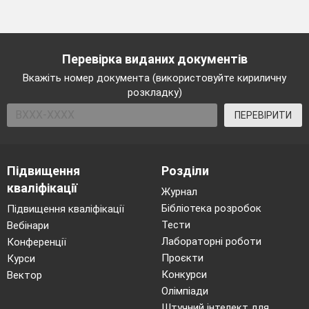
Перевірка виданих документів
Вкажіть номер документа (використовуйте кириличну
розкладку)
ПЕРЕВІРИТИ
Підвищення
Розділи
кваліфікації
Журнал
Бібліотека розробок
Підвищення кваліфікації
Тести
Вебінари
Лабораторні роботи
Конференції
Проєкти
Курси
Конкурси
Вектор
Олімпіади
Штучний інтелект для