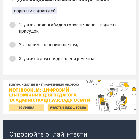
варіанти відповідей
1. у яких наявні обидва головні члени – підмет і
присудок;
2. з одним головним членом;
3. у яких є другорядні члени речення.
Створюйте онлайн-тести