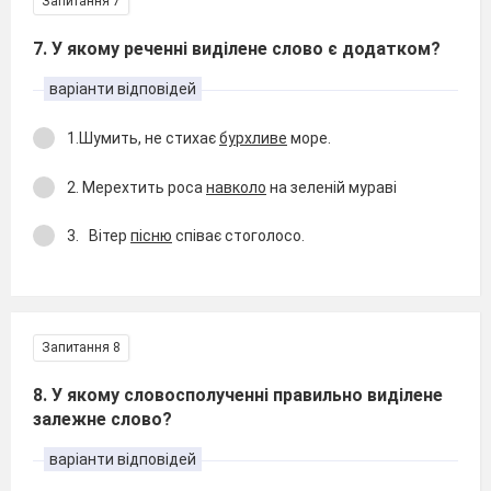
Запитання 7
7. У якому реченні виділене слово є додатком?
варіанти відповідей
1.Шумить, не стихає
бурхливе
море.
2. Мерехтить роса
навколо
на зеленій мураві
3.
Вітер
пісню
співає стоголосо.
Запитання 8
8. У якому словосполученні правильно виділене
залежне слово?
варіанти відповідей