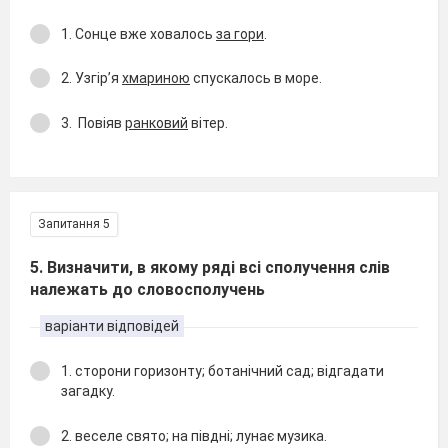
1. Сонце вже ховалось
за гори
.
2. Узгір’я
хмариною
спускалось в море.
3.
Повіяв
ранковий
вітер.
Запитання 5
5. Визначити, в якому ряді всі сполучення слів
належать до словосполучень
варіанти відповідей
1. сторони горизонту; ботанічний сад; відгадати
загадку.
2. веселе свято; на півдні; лунає музика.