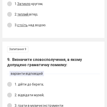
1.
Затихло
кругом;
2.
теплий
вітер;
3.
стоїть
над водою.
Запитання 9
9. Визначити словосполучення, в якому
допущено граматичну помилку:
варіанти відповідей
1. дійти до берега;
2. відвідати музей;
3. грати в музичні інструменти