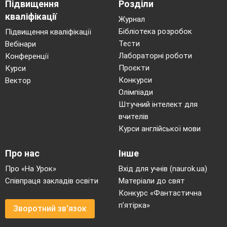
Підвищення
Розділи
кваліфікації
Журнал
Бібліотека розробок
Підвищення кваліфікації
Тести
Вебінари
Лабораторні роботи
Конференції
Проєкти
Курси
Конкурси
Вектор
Олімпіади
Штучний інтелект для
вчителів
Курси англійської мови
Про нас
Інше
Про «На Урок»
Вхід для учнів (naurok.ua)
Співпраця закладів освіти
Матеріали до свят
Конкурс «Фантастична
п’ятірка»
Зворотний зв'язок