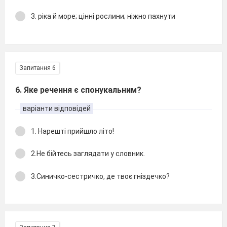
3. ріка й море; цінні рослини; ніжно пахнути
Запитання 6
6. Яке речення є спонукальним?
варіанти відповідей
1. Нарешті прийшло літо!
2.Не бійтесь заглядати у словник.
3.Синичко-сестричко, де твоє гніздечко?