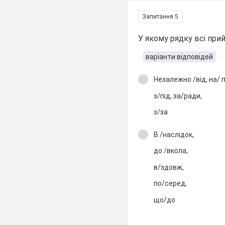
Запитання 5
У якому рядку всі пр
варіанти відповідей
Незалежно /від, на/ п
з/під, за/ради,
з/за
В /наслідок,
до /вкола,
в/здовж,
по/серед,
що/до