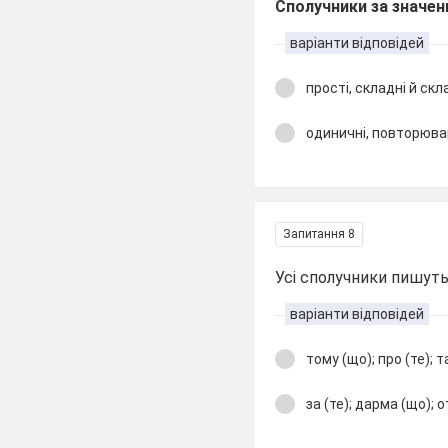
Сполучники за значен
варіанти відповідей
прості, складні й скл
одиничні, повторюван
Запитання 8
Усі сполучники пишут
варіанти відповідей
тому (що); про (те); т
за (те); дарма (що); о