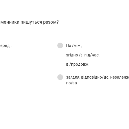
ийменники пишуться разом?
еред ,
По /між ,
згідно /з, під/час ,
в /продовж
за/для, відповідно/до, незалежно
по/за