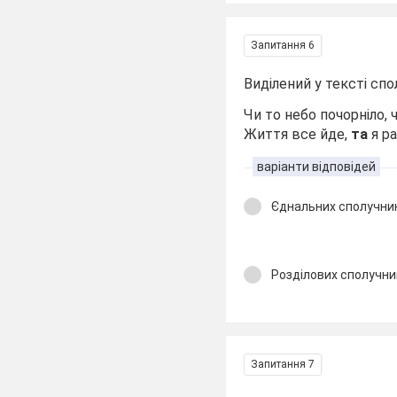
Запитання 6
Виділений у тексті сп
Чи то небо почорніло,
Життя все йде,
та
я ра
варіанти відповідей
Єднальних сполучни
Розділових сполучни
Запитання 7