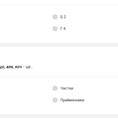
Б 2
Г 4
що, але, хоч
- це...
Частки
Прийменники