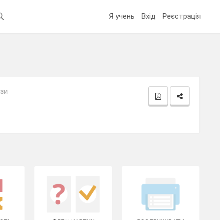
Я учень
Вхід
Реєстрація
ази