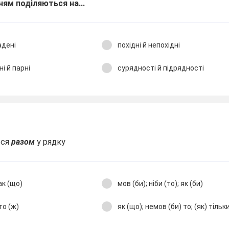
ням поділяються на...
адені
похідні й непохідні
і й парні
сурядності й підрядності
ься
разом
у рядку
ак (що)
мов (би); ніби (то); як (би)
то (ж)
як (що); немов (би) то; (як) тільк