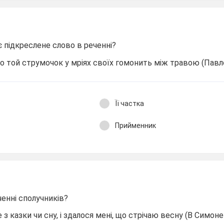
 підкреслене слово в реченні?
 той струмочок у мріях своїх гомонить між травою (Павло
Її частка
Прийменник
ченні сполучників?
з казки чи сну, і здалося мені, що стрічаю весну (В Симоне