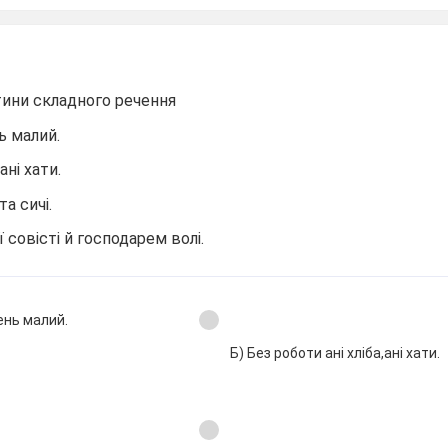
тини складного речення
ь малий.
ані хати.
а сичі.
 совісті й господарем волі.
ень малий.
Б) Без роботи ані хліба,ані хати.