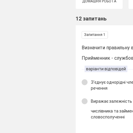
ДОМАШНЯ РОБОТА
12 запитань
Запитання 1
Визначити правильну в
Прийменник - службова
варіанти відповідей
З'єднує однорідні чл
речення
Виражає залежність 
числівника та займен
словосполученні