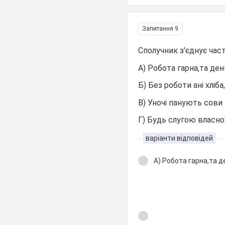
Запитання 9
Сполучник з'єднує час
А) Робота гарна,та ден
Б) Без роботи ані хліба,
В) Уночі панують сови т
Г) Будь слугою власної
варіанти відповідей
А) Робота гарна,та д