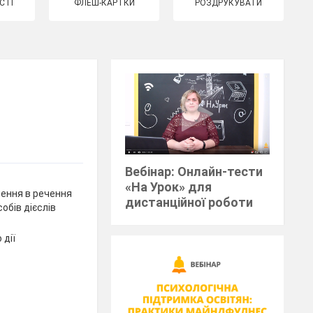
СТІ
ФЛЕШ-КАРТКИ
РОЗДРУКУВАТИ
Вебінар: Онлайн-тести
«На Урок» для
чення в речення
дистанційної роботи
обів дієслів
 дії