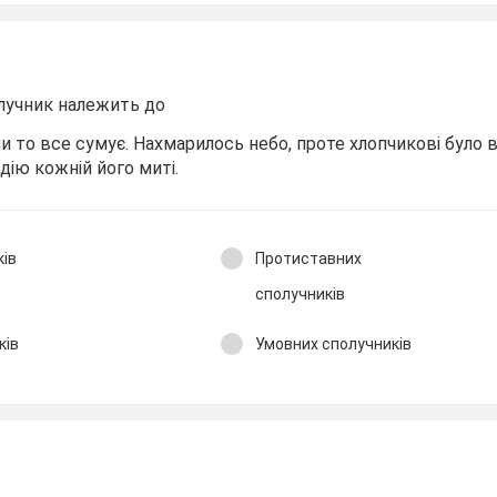
олучник належить до
 чи то все сумує. Нахмарилось небо, проте хлопчикові було
дію кожній його миті.
ків
Протиставних
сполучників
ків
Умовних сполучників