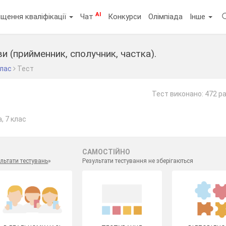
AI
щення кваліфікації
Чат
Конкурси
Олімпіада
Інше
и (прийменник, сполучник, частка).
клас
Тест
Тест виконано: 472 р
, 7 клас
САМОСТІЙНО
льтати тестувань
»
Результати тестування не зберігаються