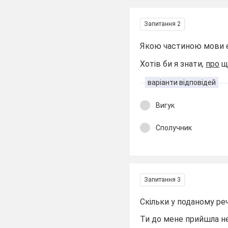
Запитання 2
Якою частиною мови є
Хотів би я знати,
про
що
варіанти відповідей
Вигук
Сполучник
Запитання 3
Скільки у поданому ре
Ти до мене прийшла не 