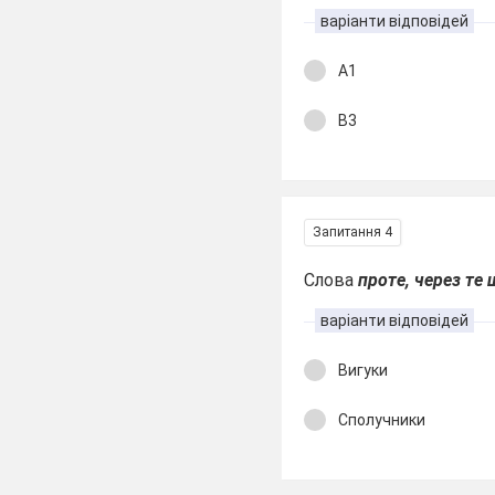
варіанти відповідей
А1
В3
Запитання 4
Слова
проте, через те 
варіанти відповідей
Вигуки
Сполучники