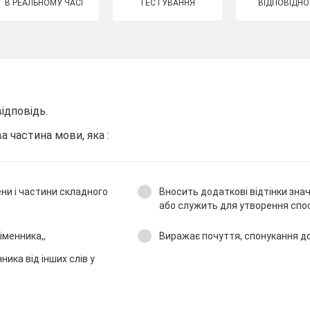
В РЕАЛЬНОМУ ЧАСІ
ТЕСТУВАННЯ
ВІДПОВІДНО
ідповідь.
 частина мови, яка :
ени і частини складного
Вносить додаткові відтінки зна
або служить для утворення спос
іменника,,
Виражає почуття, спонукання до
ника від інших слів у