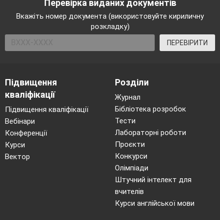
Перевірка виданих документів
Вкажіть номер документа (використовуйте кириличну
розкладку)
ПЕРЕВІРИТИ
Підвищення
Розділи
кваліфікації
Журнал
Бібліотека розробок
Підвищення кваліфікації
Тести
Вебінари
Лабораторні роботи
Конференції
Проєкти
Курси
Конкурси
Вектор
Олімпіади
Штучний інтелект для
вчителів
Курси англійської мови