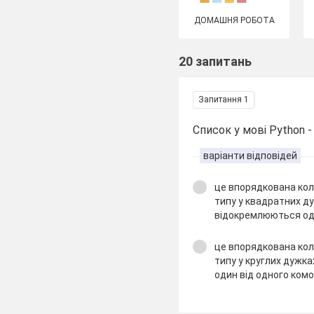
ДОМАШНЯ РОБОТА
20 запитань
Запитання 1
Список у мові Python -
варіанти відповідей
це впорядкована коле
типу у квадратних ду
відокремлюються оди
це впорядкована коле
типу у круглих дужка
один від одного ком