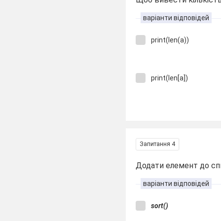
варіанти відповідей
print(len(a))
print(len[a])
Запитання 4
Додати елемент до сп
варіанти відповідей
sort()