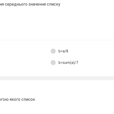
ня середнього значення списку
b=a/8
b=sum(a)/7
огою якого список