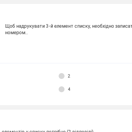
Щоб надрукувати 3-й елемент списку, необхідно записа
номером...
2
4
елементів у списку потрібно (2 відповіді)