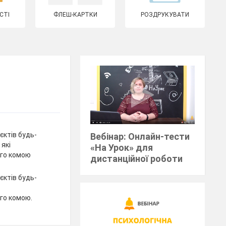
СТІ
ФЛЕШ-КАРТКИ
РОЗДРУКУВАТИ
єктів будь-
Вебінар: Онлайн-тести
 які
«На Урок» для
ого комою
дистанційної роботи
єктів будь-
го комою.