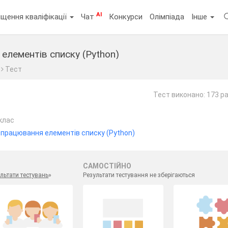
AI
щення кваліфікації
Чат
Конкурси
Олімпіада
Інше
елементів списку (Python)
Тест
Тест виконано: 173 р
клас
Опрацювання елементів списку (Python)
САМОСТІЙНО
льтати тестувань
»
Результати тестування не зберігаються