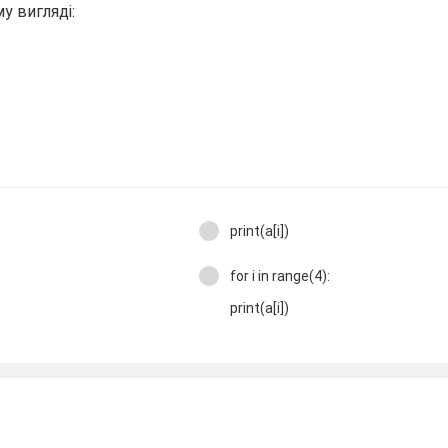
у вигляді:
print(a[i])
for i in range(4):
print(a[i])