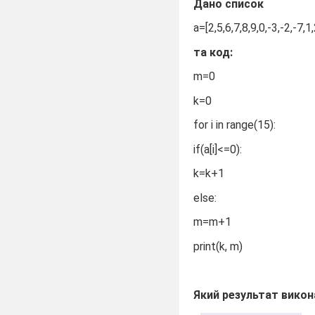
Дано список
а=[2,5,6,7,8,9,0,-3,-2,-7,1,
та код:
m=0
k=0
for i in range(15):
if(a[i]<=0):
k=k+1
else:
m=m+1
print(k, m)
Який результат викон