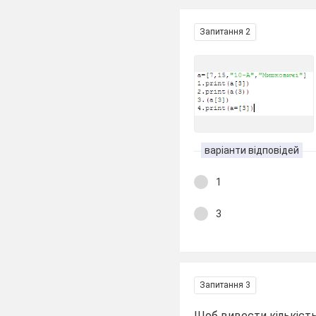
Запитання 2
варіанти відповідей
1
3
Запитання 3
Щоб вивести кількість 