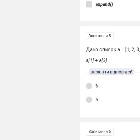
append()
Запитання 5
Дано список а = [1, 2, 3
а[1] + а[3]
варіанти відповідей
6
5
Запитання 6