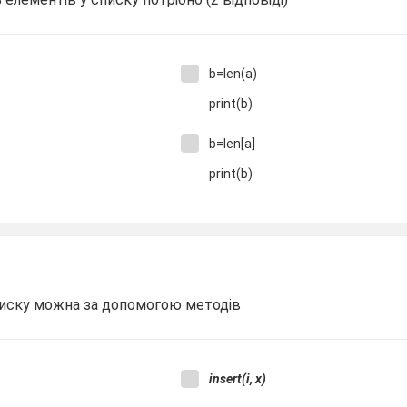
b=len(a)
print(b)
b=len[a]
print(b)
иску можна за допомогою методів
insert(i, x)