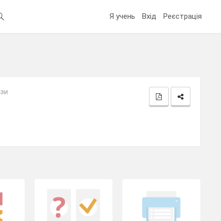
Я учень
Вхід
Реєстрація
ази