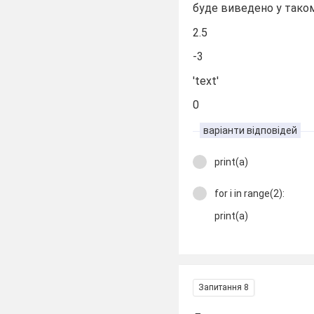
буде виведено у таком
2.5
-3
'text'
0
варіанти відповідей
print(a)
for i in range(2):
print(a)
Запитання 8