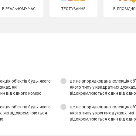
В РЕАЛЬНОМУ ЧАСІ
ТЕСТУВАННЯ
ВІДПОВІДНО
кція об’єктів будь-якого
це не впорядкована колекція об’
жках, які
якого типу у квадратних дужках,
н від одного комою.
відокремлюються один від одн
кція об’єктів будь-якого
це не впорядкована колекція об’
х, які відокремлюються
якого типу у круглих дужках, які
ою.
відокремлюються один від одно