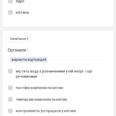
ядро
клітина
Запитання 2
Органели -
варіанти відповідей
містять воду з розчиненими у ній неорг. і орг.
речовинами
постійні компоненти клітин
тимчасові компоненти клітин
контролюють усі процеси у клітині