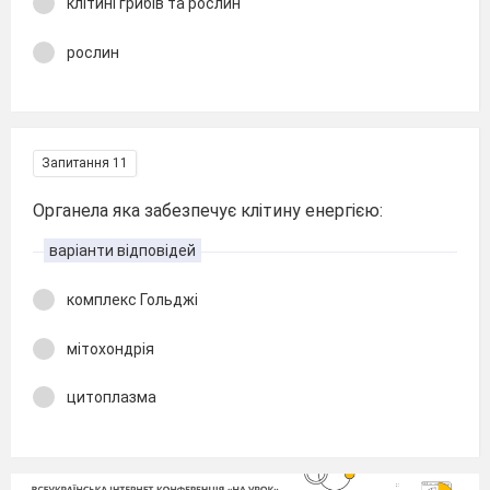
клітині грибів та рослин
рослин
Запитання 11
Органела яка забезпечує клітину енергією:
варіанти відповідей
комплекс Гольджі
мітохондрія
цитоплазма