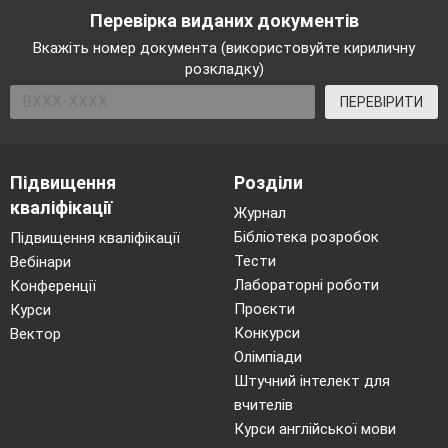
Перевірка виданих документів
Вкажіть номер документа (використовуйте кириличну
розкладку)
ПЕРЕВІРИТИ
Підвищення
Розділи
кваліфікації
Журнал
Бібліотека розробок
Підвищення кваліфікації
Тести
Вебінари
Лабораторні роботи
Конференції
Проєкти
Курси
Конкурси
Вектор
Олімпіади
Штучний інтелект для
вчителів
Курси англійської мови