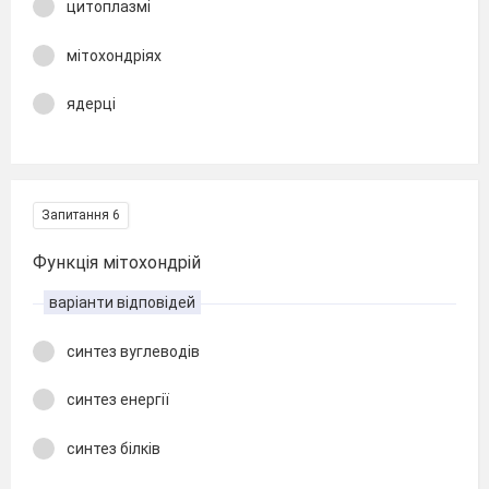
цитоплазмі
мітохондріях
ядерці
Запитання 6
Функція мітохондрій
варіанти відповідей
синтез вуглеводів
синтез енергії
синтез білків