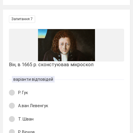
Запитання 7
Він, в 1665 р. сконстуював мікроскоп
варіанти відповідей
Р. Гук
А.ван Левенгук
Т. Шван
Р. Вірхов