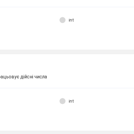
int
рацьовує дійсні числа
int