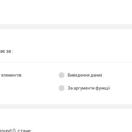
є за :
і елементів
Виведення даних
За аргументи функції
und (), стане: