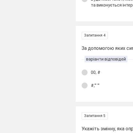
та виконується інте
Запитання 4
За допомогою яких си
варіанти відповідей
00, #
#,''' '''
Запитання 5
Укажіть змінну, яка оп