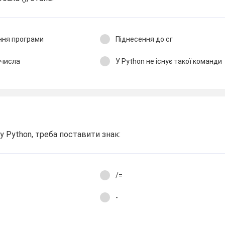
ння програми
Піднесення до сг
 числа
У Python не існує такої команди
у Python, треба поставити знак:
/=
-