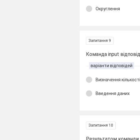
Округлення
Запитання 9
Команда input відповіда
варіанти відповідей
Визначення кількост
Введення даних
Запитання 10
Результатом команди ro