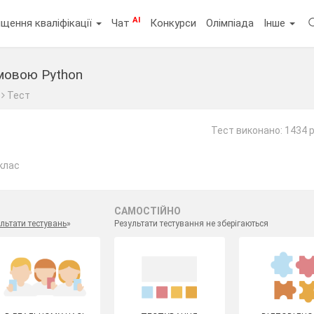
AI
щення кваліфікації
Чат
Конкурси
Олімпіада
Інше
мовою Python
Тест
Тест виконано: 1434 
клас
САМОСТІЙНО
льтати тестувань
»
Результати тестування не зберігаються