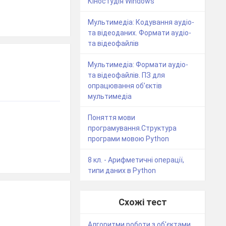
Кіностудія Windows
Мультимедіа: Кодування аудіо-
та відеоданих. Формати аудіо-
та відеофайлів
Мультимедіа: Формати аудіо-
та відеофайлів. ПЗ для
опрацювання об’єктів
мультимедіа
Поняття мови
програмування.Структура
програми мовою Python
8 кл. - Арифметичні операції,
типи даних в Python
Схожі тест
Алгоритми роботи з об'єктами