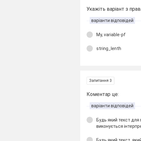
Укажіть варіант з пра
варіанти відповідей
My, variable-pf
string_lenth
Запитання 3
Коментар це:
варіанти відповідей
Будь який текст для 
виконується інтерп
Будь який текст, як