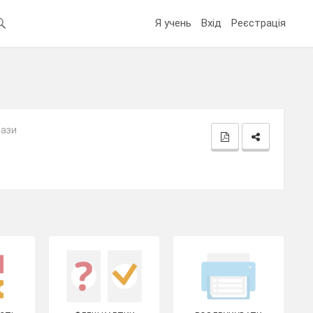
Я учень
Вхід
Реєстрація
рази