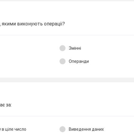
д якими виконують операції?
Змінні
Операнди
ає за:
 в ціле число
Виведення даних