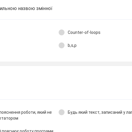
вильною назвою змінної
Counter-of-loops
b,s,p
пояснення роботи, який не
Будь який текст, записаний у ла
ретатором
ий пояснює роботу програми