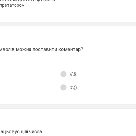
рпретатором
мволів можна поставити коментар?
//,&
#,()
рацьовує цілі числа