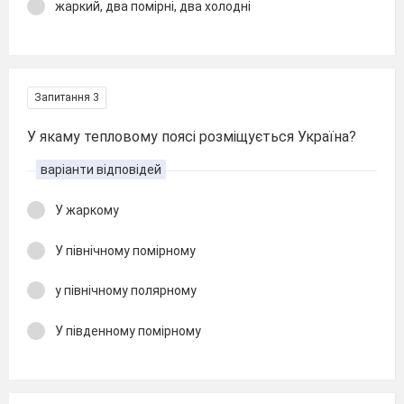
жаркий, два помірні, два холодні
Запитання 3
У якаму тепловому поясі розміщується Україна?
варіанти відповідей
У жаркому
У північному помірному
у північному полярному
У південному помірному