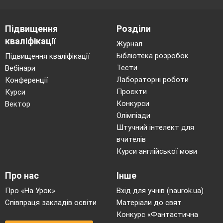
Підвищення
Розділи
кваліфікації
Журнал
Бібліотека розробок
Підвищення кваліфікації
Тести
Вебінари
Лабораторні роботи
Конференції
Проєкти
Курси
Конкурси
Вектор
Олімпіади
Штучний інтелект для
вчителів
Курси англійської мови
Про нас
Інше
Про «На Урок»
Вхід для учнів (naurok.ua)
Співпраця закладів освіти
Матеріали до свят
Конкурс «Фантастична