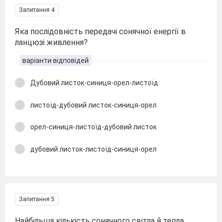
Запитання 4
Яка послідовність передачі сонячної енергії в
ланцюзі живлення?
варіанти відповідей
Дубовий листок-синиця-орел-листоїд
листоїд-дубовий листок-синиця-орел
орел-синиця-листоїд-дубовий листок
дубовий листок-листоїд-синиця-орел
Запитання 5
Найбільша кількість сонячного світла й тепла