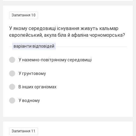
Запитання 10
У якому середовищі існування живуть кальмар
європейський, акула біла й афаліна чорноморська?
варіанти відповідей
У наземно-повітряному середовищі
У грунтовому
В інших організмах
У водному
Запитання 11