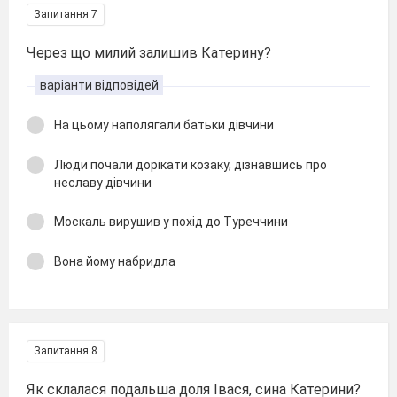
Запитання 7
Через що милий залишив Катерину?
варіанти відповідей
На цьому наполягали батьки дівчини
Люди почали дорікати козаку, дізнавшись про
неславу дівчини
Москаль вирушив у похід до Туреччини
Вона йому набридла
Запитання 8
Як склалася подальша доля Івася, сина Катерини?