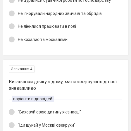
Не цуралися будь-якої роботи по господарству
Не ігнорували народних звичаїв та обрядів
Не лінилися працювати в полі
Не кохалися з москалями
Запитання 4
Виганяючи дочку з дому, мати звернулась до неї
зневажливо
варіанти відповідей
"Виховуй свою дитину як знаєш"
"Іди шукай у Москві свекрухи"