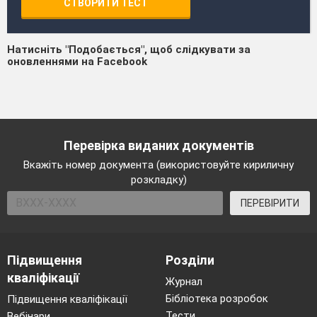
СТВОРИТИ ТЕСТ
Натисніть "Подобається", щоб слідкувати за
оновленнями на Facebook
Перевірка виданих документів
Вкажіть номер документа (використовуйте кириличну
розкладку)
ПЕРЕВІРИТИ
Підвищення
Розділи
кваліфікації
Журнал
Бібліотека розробок
Підвищення кваліфікації
Тести
Вебінари