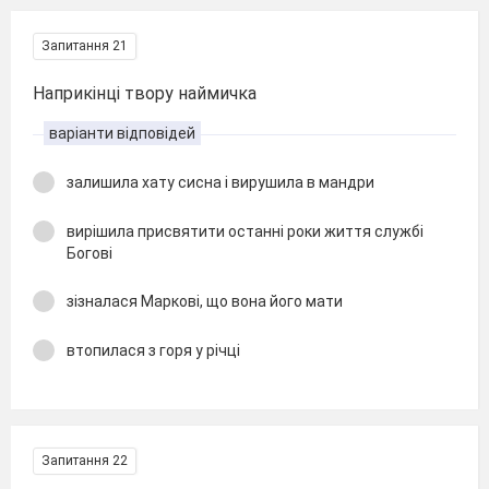
Запитання 21
Наприкінці твору наймичка
варіанти відповідей
залишила хату сисна і вирушила в мандри
вирішила присвятити останні роки життя службі
Богові
зізналася Маркові, що вона його мати
втопилася з горя у річці
Запитання 22