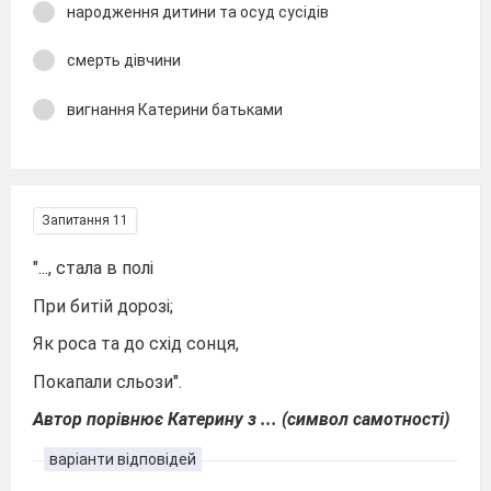
народження дитини та осуд сусідів
смерть дівчини
вигнання Катерини батьками
Запитання 11
"..., стала в полі
При битій дорозі;
Як роса та до схід сонця,
Покапали сльози".
Автор порівнює Катерину з ... (символ самотності)
варіанти відповідей