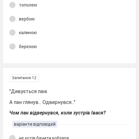
тополею
вербою
калиною
березою
Запитання 12
"Дивується пані.
А пан глянув... Одвернувся..."
Чом пан відвернувся, коли зустрів Івася?
варіанти відповідей
не хотів бачити кобзаря