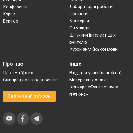
Лабораторні роботи
Конференції
Проєкти
Курси
Конкурси
Вектор
Олімпіади
Штучний інтелект для
вчителів
Курси англійської мови
Про нас
Інше
Про «На Урок»
Вхід для учнів (naurok.ua)
Співпраця закладів освіти
Матеріали до свят
Конкурс «Фантастична
п’ятірка»
Зворотний зв'язок