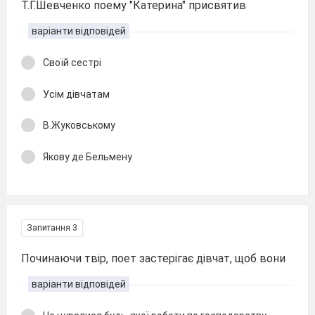
Т.Г.Шевченко поему "Катерина" присвятив
варіанти відповідей
Своїй сестрі
Усім дівчатам
В.Жуковському
Якову де Бельмену
Запитання 3
Починаючи твір, поет застерігає дівчат, щоб вони
варіанти відповідей