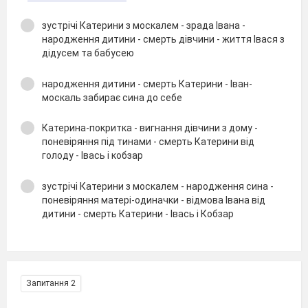
зустрічі Катерини з москалем - зрада Івана -
народження дитини - смерть дівчини - життя Івася з
дідусем та бабусею
народження дитини - смерть Катерини - Іван-
москаль забирає сина до себе
Катерина-покритка - вигнання дівчини з дому -
поневіряння під тинами - смерть Катерини від
голоду - Івась і кобзар
зустрічі Катерини з москалем - народження сина -
поневіряння матері-одиначки - відмова Івана від
дитини - смерть Катерини - Івась і Кобзар
Запитання 2