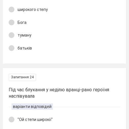
широкого степу
Бога
туману
батьків
Запитання 24
Під час блукання у неділю вранці-рано героїня
наспівувала
варіанти відповідей
"Ой степи широкії"