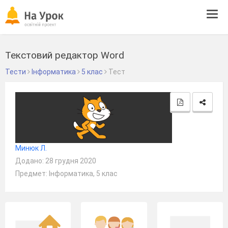
Tog
navi
Текстовий редактор Word
Тести
Інформатика
5 клас
Тест
Минюк Л.
Додано: 28 грудня 2020
Предмет: Інформатика, 5 клас