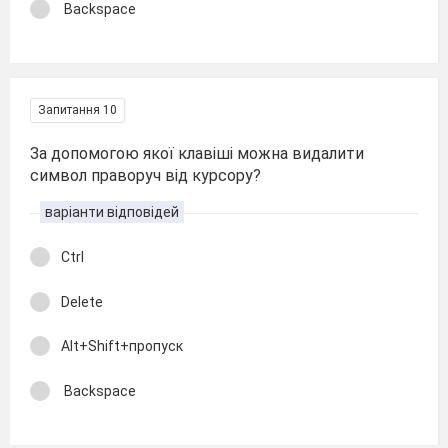
Backspace
Запитання 10
За допомогою якої клавіші можна видалити
символ праворуч від курсору?
варіанти відповідей
Ctrl
Delete
Alt+Shift+пропуск
Backspace