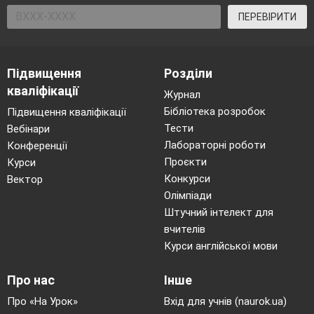
ПЕРЕВІРИТИ
Підвищення
Розділи
кваліфікації
Журнал
Бібліотека розробок
Підвищення кваліфікації
Тести
Вебінари
Лабораторні роботи
Конференції
Проєкти
Курси
Конкурси
Вектор
Олімпіади
Штучний інтелект для
вчителів
Курси англійської мови
Про нас
Інше
Про «На Урок»
Вхід для учнів (naurok.ua)