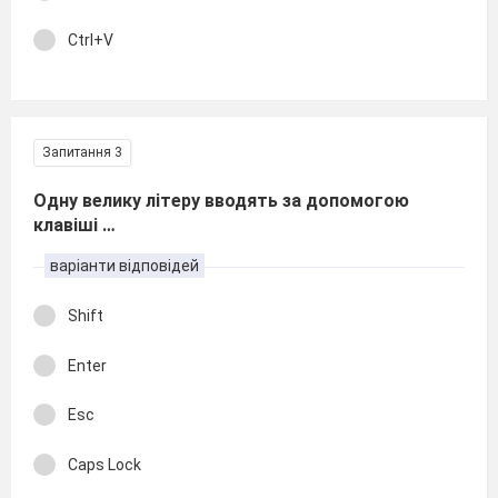
Ctrl+V
Запитання 3
Одну велику літеру вводять за допомогою
клавіші …
варіанти відповідей
Shift
Enter
Esc
Caps Lock