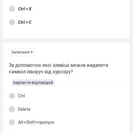
Ctrl + X
Ctrl + C
Запитання 9
За допомогою якої клавіші можна видалити
символ ліворуч від курсору?
варіанти відповідей
Ctrl
Delete
Alt+Shift+пропуск