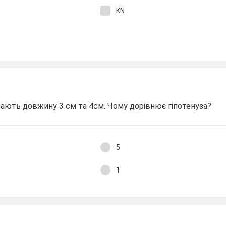
KN
ають довжину 3 см та 4см. Чому дорівнює гіпотенуза?
5
1