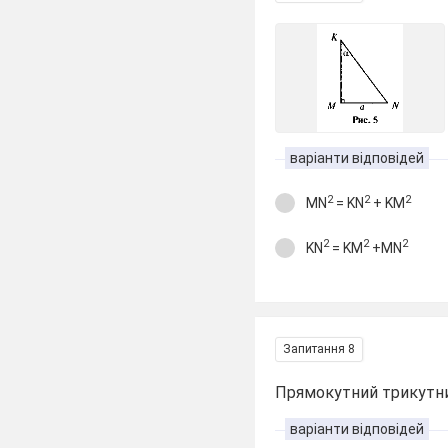
варіанти відповідей
2
2
2
MN
= KN
+ KM
2
2
2
KN
= KM
+MN
Запитання 8
Прямокутний трикутник
варіанти відповідей