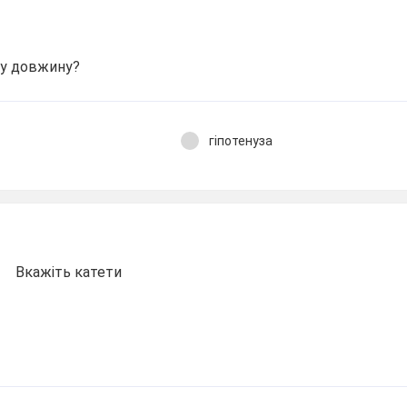
ьшу довжину?
гіпотенуза
Вкажіть катети