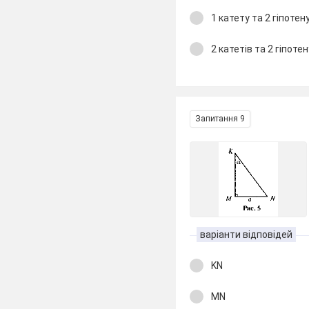
1 катету та 2 гіпотен
2 катетів та 2 гіпоте
Запитання 9
варіанти відповідей
KN
MN