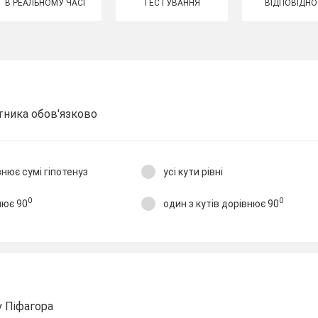
В РЕАЛЬНОМУ ЧАСІ
ТЕСТУВАННЯ
ВІДПОВІДНО
тника обов'язково
нює сумі гіпотенуз
усі кути рівні
0
0
нює 90
один з кутів дорівнює 90
 Піфагора