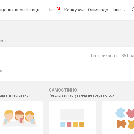
AI
щення кваліфікації
Чат
Конкурси
Олімпіада
Інше
ест
Тест виконано: 361 р
ас
САМОСТІЙНО
льтати тестувань
»
Результати тестування не зберігаються