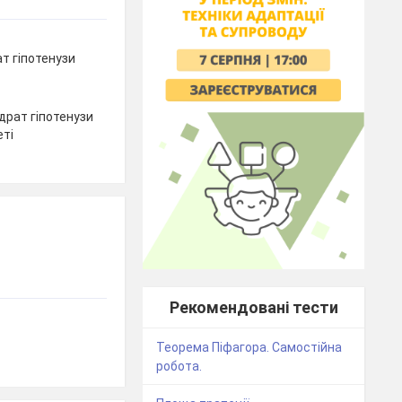
т гіпотенузи
драт гіпотенузи
еті
Рекомендовані тести
Теорема Піфагора. Самостійна
робота.