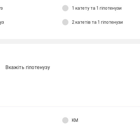
уз
1 катету та 1 гіпотенузи
нуз
2 катетів та 1 гіпотенузи
Вкажіть гіпотенузу
KM