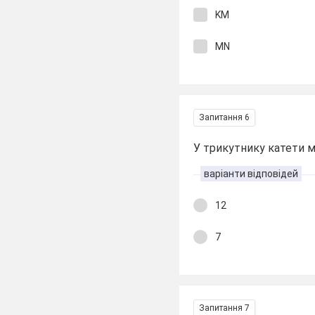
KM
MN
Запитання 6
У трикутнику катети м
варіанти відповідей
12
7
Запитання 7