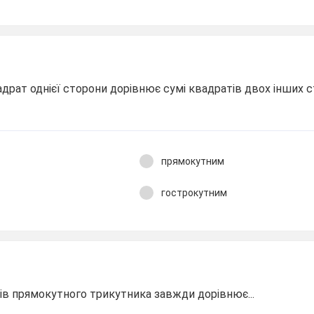
драт однієї сторони дорівнює сумі квадратів двох інших ст
прямокутним
гострокутним
ів прямокутного трикутника завжди дорівнює...