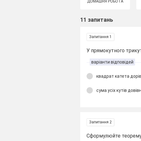
ДОМАШНЯ РОБОТА
11 запитань
Запитання 1
У прямокутного трику
варіанти відповідей
квадрат катета дорів
сума усіх кутів довів
Запитання 2
Сформулюйте теорему