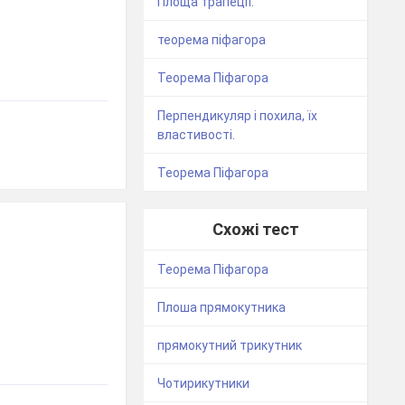
Площа трапеції.
теорема піфагора
Теорема Піфагора
Перпендикуляр і похила, їх
властивості.
Теорема Піфагора
Схожі тест
Теорема Піфагора
Плоша прямокутника
прямокутний трикутник
Чотирикутники