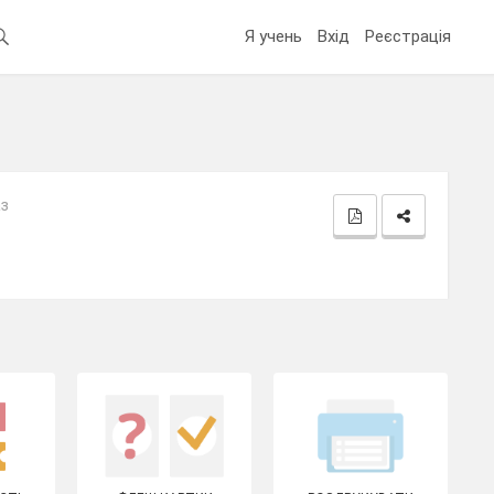
Я учень
Вхід
Реєстрація
аз