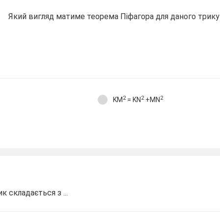
Який вигляд матиме теорема Піфагора для даного трик
2
2
2
KM
= KN
+MN
 складається з ...