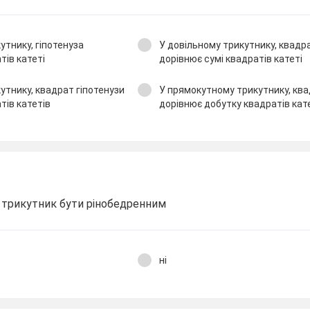
утнику, гіпотенуза
У довільному трикутнику, квадра
тів катеті
дорівнює сумі квадратів катеті
утнику, квадрат гіпотенузи
У прямокутному трикутнику, ква
тів катетів
дорівнює добутку квадратів кат
трикутник бути рінобедренним
ні