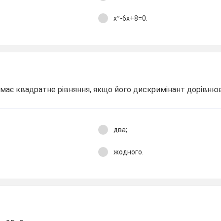
х²-6х+8=0.
в має квадратне рівняння, якщо його дискримінант дорівню
два;
жодного.