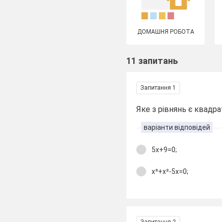
ДОМАШНЯ РОБОТА
11 запитань
Запитання 1
Яке з рівнянь є квадр
варіанти відповідей
5х+9=0;
х³+х²-5х=0;
Запитання 2