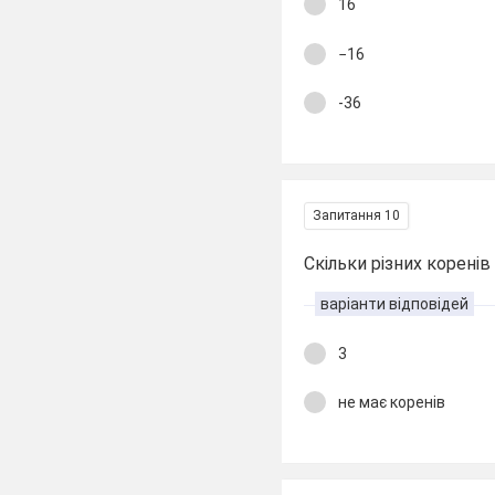
16
−16
-36
Запитання 10
Скільки різних корені
варіанти відповідей
3
не має коренів