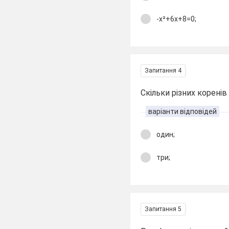
-х²+6х+8=0;
Запитання 4
Скільки різних корені
варіанти відповідей
один;
три;
Запитання 5