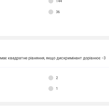
144
36
в має квадратне рівняння, якщо дискримінант дорівнює −3
2
1