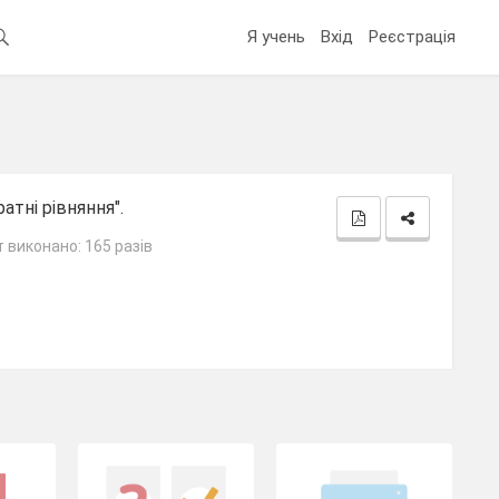
Я учень
Вхід
Реєстрація
тні рівняння".
 виконано: 165 разів