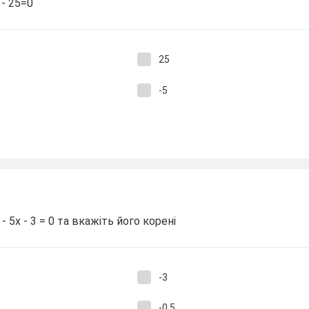
 - 25=0
25
-5
- 5х - 3 = 0 та вкажіть його корені
-3
-0,5