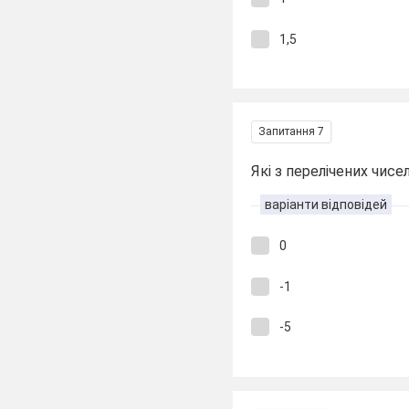
1,5
Запитання 7
Які з перелічених чис
варіанти відповідей
0
-1
-5