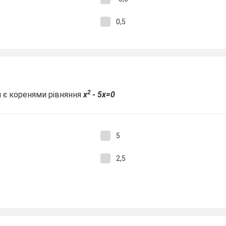
0,5
2
ел є коренями рівняння
х
- 5х=0
5
2,5