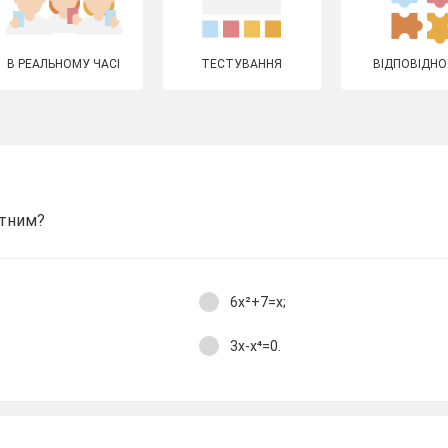
В РЕАЛЬНОМУ ЧАСІ
ТЕСТУВАННЯ
ВІДПОВІДНО
атним?
6х²+7=х;
3х-х⁴=0.