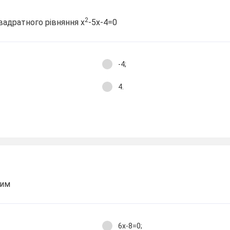
2
вадратного рівняння х
-5х-4=0
-4;
4.
ним
6х-8=0;