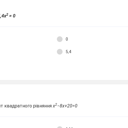
2
5,4х
= 0
0
5,4
2
нт квадратного рівняння
х
−8х+20=0