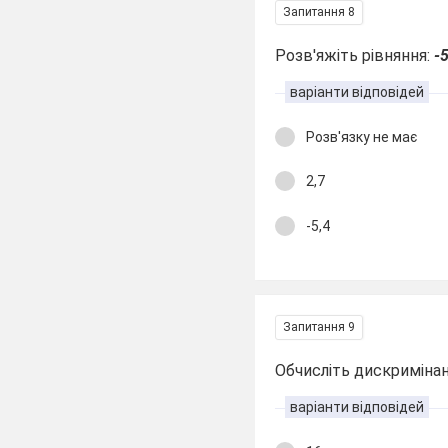
Запитання 8
Розв'яжіть рівняння:
-
варіанти відповідей
Розв'язку не має
2,7
-5,4
Запитання 9
Обчисліть дискриміна
варіанти відповідей