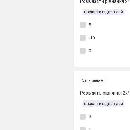
Розв'язати рівняння х²
варіанти відповідей
5
-10
0
Запитання 6
Розв'жіть рівняння 2х² 
варіанти відповідей
3
1