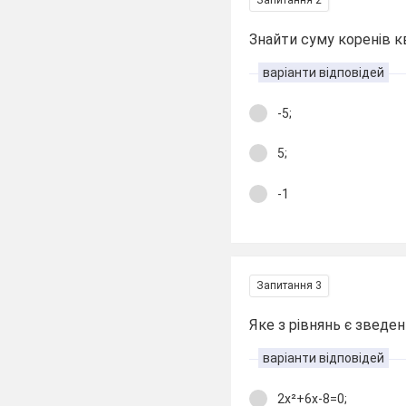
Знайти суму коренів к
варіанти відповідей
-5;
5;
-1
Запитання 3
Яке з рівнянь є зведе
варіанти відповідей
2х²+6х-8=0;