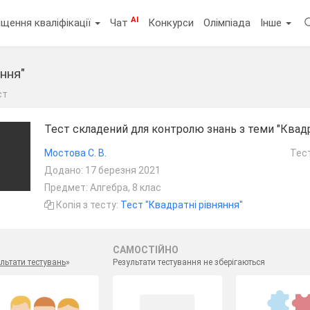
AI
щення кваліфікації
Чат
Конкурси
Олімпіада
Інше
ння"
ст
Тест складений для контролю знань з теми "Квадра
Мостова С. В.
Тест
Додано: 17 березня 2021
Предмет: Алгебра, 8 клас
Копія з тесту:
Тест "Квадратні рівняння"
САМОСТІЙНО
льтати тестувань
»
Результати тестування не зберігаються