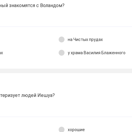
ный знакомятся с Воландом?
на Чистых прудах
ах
у храма Василия Блаженного
ктеризует людей Иешуа?
хорошие