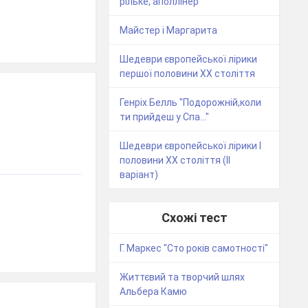
рільке, аполлінер
Майстер і Маргарита
Шедеври європейської лірики
першої половини XX століття
Генріх Белль "Подорожній,коли
ти прийдеш у Спа..."
Шедеври європейської лірики І
половини XX століття (ІІ
варіант)
Схожі тест
Г. Маркес "Сто років самотності"
Життєвий та творчий шлях
Альбера Камю