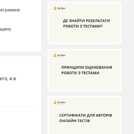
из романа
нщину
го, и в