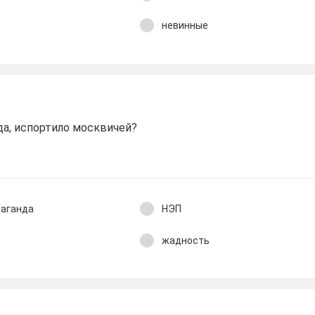
невинные
да, испортило москвичей?
паганда
НЭП
жадность