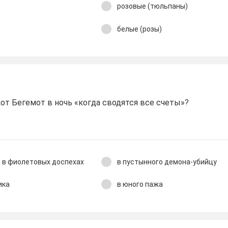
розовые (тюльпаны)
белые (розы)
кот Бегемот в ночь «когда сводятся все счеты»?
я в фиолетовых доспехах
в пустынного демона-убийцу
ика
в юного пажа