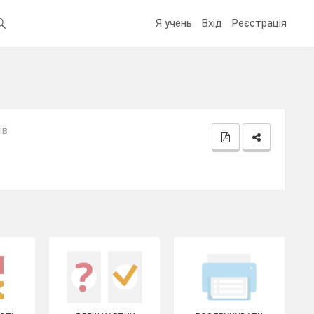
Я учень
Вхід
Реєстрація
ів