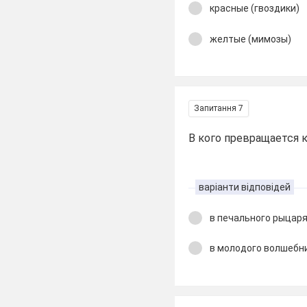
красные (гвоздики)
желтые (мимозы)
Запитання 7
В кого превращается 
варіанти відповідей
в печального рыцар
в молодого волшебн