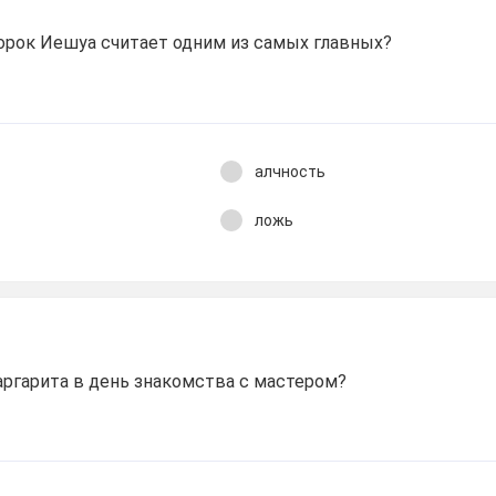
орок Иешуа считает одним из самых главных?
алчность
ложь
ргарита в день знакомства с мастером?