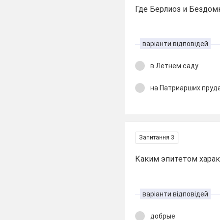
Где Берлиоз и Бездом
варіанти відповідей
в Летнем саду
на Патриарших пруд
Запитання 3
Каким эпитетом хара
варіанти відповідей
добрые