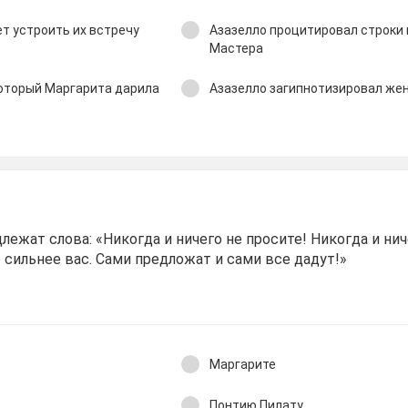
ет устроить их встречу
Азазелло процитировал строки 
Мастера
который Маргарита дарила
Азазелло загипнотизировал же
лежат слова: «Никогда и ничего не просите! Никогда и ниче
о сильнее вас. Сами предложат и сами все дадут!»
Маргарите
Понтию Пилату