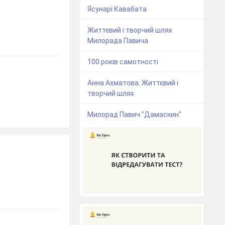
Ясунарі Кавабата
Життєвий і творчий шлях
Милорада Павича
100 років самотності
Анна Ахматова. Життєвий і
творчий шлях
Милорад Павич "Дамаскин"