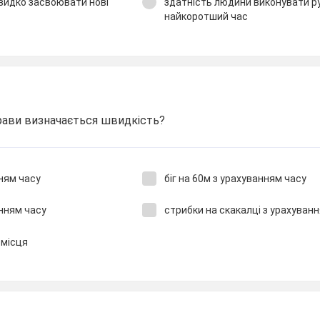
видко засвоювати нові
здатність людини виконувати ру
найкоротший час
рави визначається швидкість?
нням часу
біг на 60м з урахуванням часу
анням часу
стрибки на скакалці з урахуван
 місця