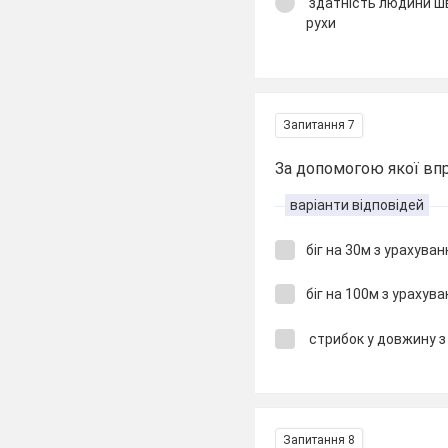
здатність людини ш
рухи
Запитання 7
За допомогою якої вп
варіанти відповідей
біг на 30м з урахува
біг на 100м з урахув
стрибок у довжину з
Запитання 8