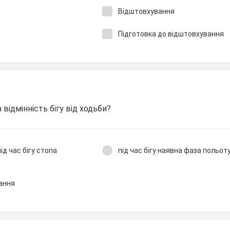
Відштовхування
Підготовка до відштовхування
 відмінність бігу від ходьби?
ід час бігу стопа
під час бігу наявна фаза польот
ання