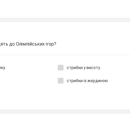
ять до Олімпійських ігор?
лку
стрибки у висоту
стрибки із жердиною