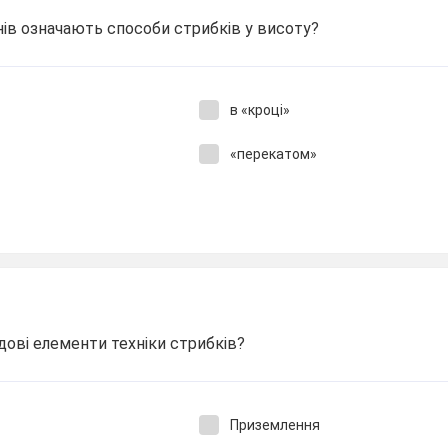
нів означають способи стрибків у висоту?
в «кроці»
«перекатом»
ові елементи техніки стрибків?
Приземлення