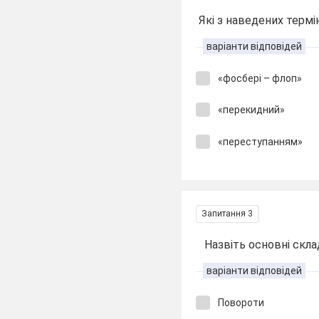
Які з наведених термі
варіанти відповідей
«фосбері – флоп»
«перекидний»
«переступанням»
Запитання 3
Назвіть основні склад
варіанти відповідей
Повороти