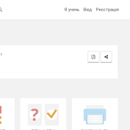
Я учень
Вхід
Реєстрація
аз