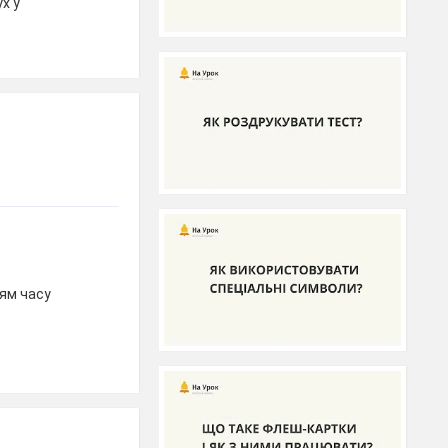
х у
ням часу