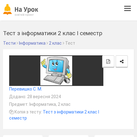
Tog
navi
Тест з інформатики 2 клас І семестр
Тести
Інформатика
2 клас
Тест
Перевишко С. М.
Додано: 28 вересня 2024
Предмет: Інформатика, 2 клас
Копія з тесту:
Тест з інформатики 2 клас І
семестр