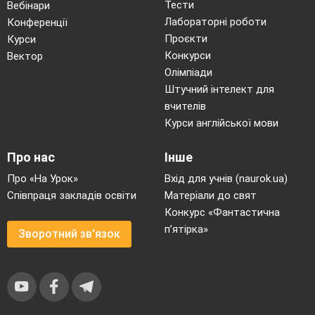
Тести
Вебінари
Лабораторні роботи
Конференції
Проєкти
Курси
Конкурси
Вектор
Олімпіади
Штучний інтелект для
вчителів
Курси англійської мови
Про нас
Інше
Про «На Урок»
Вхід для учнів (naurok.ua)
Співпраця закладів освіти
Матеріали до свят
Конкурс «Фантастична
п’ятірка»
Зворотний зв'язок