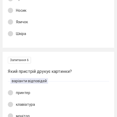
Носик
Язичок
Шкіра
Запитання 6
Який пристрій друкує картинки?
варіанти відповідей
принтер
клавіатура
монітор