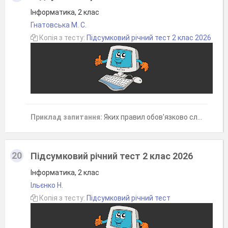
Інформатика, 2 клас
Гнатовська М. С.
Копія з тесту:
Підсумковий річний тест 2 клас 2026
Приклад запитання:
Яких правил обов'язково слід дотримуватися в комп'ютерному класі? Оберіть ВСІ правильні відповіді.
20
Підсумковий річний тест 2 клас 2026
Інформатика, 2 клас
Ільєнко Н.
Копія з тесту:
Підсумковий річний тест