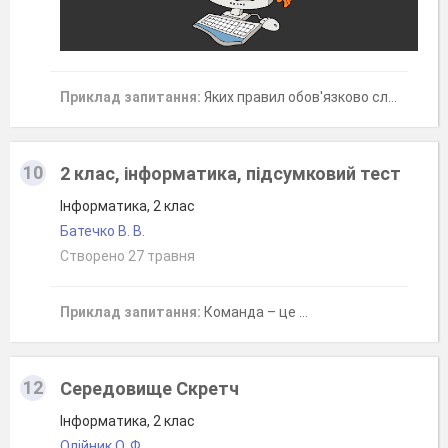
Приклад запитання:
Яких правил обов'язково слід дотримуватися в комп'ютерному класі? Оберіть ВСІ правильні відповіді.
10
2 клас, інформатика, підсумковий тест
Інформатика, 2 клас
Батечко В. В.
Створено 27 травня
Приклад запитання:
Команда – це …
12
Середовище Скретч
Інформатика, 2 клас
Олійник О. Ф.