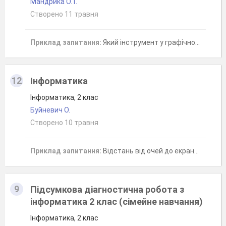
Мандрика О. Г.
Створено 11 травня
Приклад запитання:
Який інструмент у графічному редакторі Paint дозволяє зафарбувати фігуру повністю одним кольором?
12
Інформатика
Інформатика, 2 клас
Буйневич О.
Створено 10 травня
Приклад запитання:
Відстань від очей до екрану монітору має бути не менше...
9
Підсумкова діагностична робота з
інформатика 2 клас (сімейне навчання)
Інформатика, 2 клас