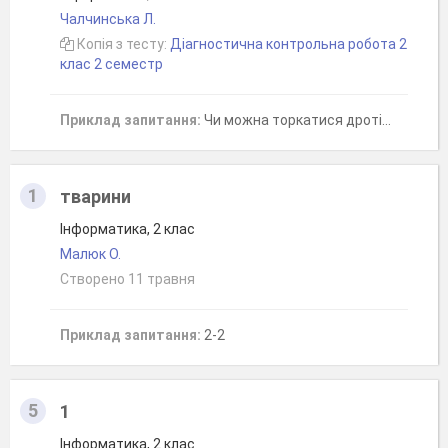
Чалчинська Л.
Копія з тесту:
Діагностична контрольна робота 2
клас 2 семестр
Приклад запитання:
Чи можна торкатися дротів на задній панелі монітора та системного блока?
1
тварини
Інформатика, 2 клас
Малюк О.
Створено 11 травня
Приклад запитання:
2-2
5
1
Інформатика, 2 клас