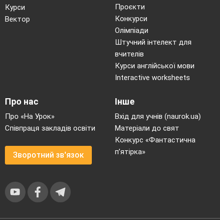
Проєкти
Курси
Конкурси
Вектор
Олімпіади
Штучний інтелект для
вчителів
Курси англійської мови
Interactive worksheets
Про нас
Інше
Про «На Урок»
Вхід для учнів (naurok.ua)
Співпраця закладів освіти
Матеріали до свят
Конкурс «Фантастична
п’ятірка»
Зворотний зв'язок