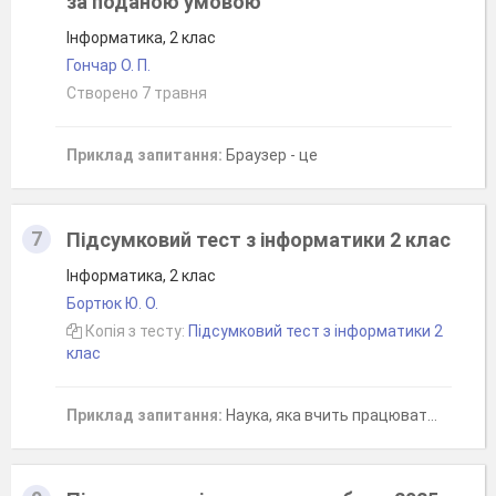
за поданою умовою
Інформатика, 2 клас
Гончар О. П.
Створено 7 травня
Приклад запитання:
Браузер - це
7
Підсумковий тест з інформатики 2 клас
Інформатика, 2 клас
Бортюк Ю. О.
Копія з тесту:
Підсумковий тест з інформатики 2
клас
Приклад запитання:
Наука, яка вчить працювати з інформацією за допомогою комп'ютера- це....