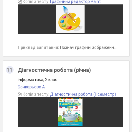
Копія з тесту:
Графічний редактор Paint
Приклад запитання:
Познач графічні зображення (декілька правильних відповідей)
11
Діагностична робота (річна)
Інформатика, 2 клас
Бочкарьова А.
Копія з тесту:
Діагностична робота (ІІ семестр)