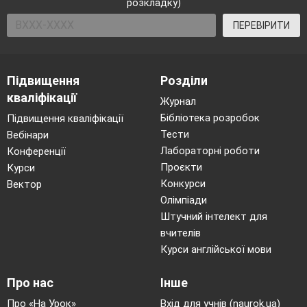
розкладку)
ПЕРЕВІРИТИ
Підвищення
Розділи
кваліфікації
Журнал
Бібліотека розробок
Підвищення кваліфікації
Тести
Вебінари
Лабораторні роботи
Конференції
Проєкти
Курси
Конкурси
Вектор
Олімпіади
Штучний інтелект для
вчителів
Курси англійської мови
Про нас
Інше
Про «На Урок»
Вхід для учнів (naurok.ua)