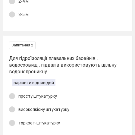
2-4 м
3-5 м
Запитання 2
Для гідроїзоляції плавальних басейнів ,
водосховищ , підвалів використовують щільну
водонепроникну
варіанти відповідей
просту штукатурку
високоякісну штукатурку
торкрет-штукатурку