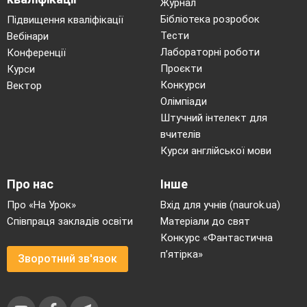
Журнал
Бібліотека розробок
Підвищення кваліфікації
Тести
Вебінари
Лабораторні роботи
Конференції
Проєкти
Курси
Конкурси
Вектор
Олімпіади
Штучний інтелект для
вчителів
Курси англійської мови
Про нас
Інше
Про «На Урок»
Вхід для учнів (naurok.ua)
Співпраця закладів освіти
Матеріали до свят
Конкурс «Фантастична
п’ятірка»
Зворотний зв'язок