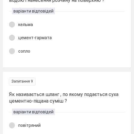
водою і нанесення розчину на поверхню ?
варіанти відповідей
кельма
цемент-гармата
сопло
Запитання 9
Як називається шланг , по якому подається суха
цементно-піщана суміш ?
варіанти відповідей
повітряний