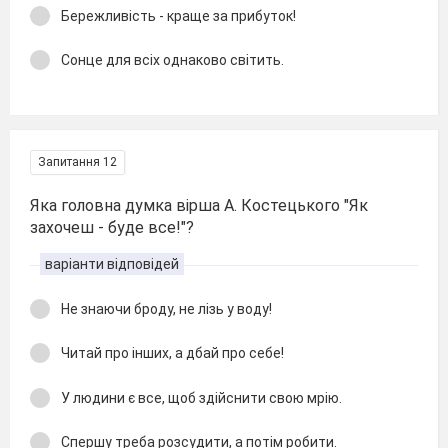
Бережливість - краще за прибуток!
Сонце для всіх однаково світить.
Запитання 12
Яка головна думка вірша А. Костецького "Як
захочеш - буде все!"?
варіанти відповідей
Не знаючи броду, не лізь у воду!
Читай про інших, а дбай про себе!
У людини є все, щоб здійснити свою мрію.
Спершу треба розсудити, а потім робити.