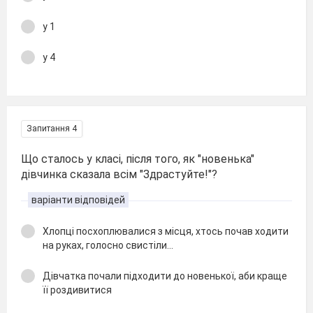
у 1
у 4
Запитання 4
Що сталось у класі, після того, як "новенька"
дівчинка сказала всім "Здрастуйте!"?
варіанти відповідей
Хлопці посхоплювалися з місця, хтось почав ходити
на руках, голосно свистіли...
Дівчатка почали підходити до новенької, аби краще
її роздивитися