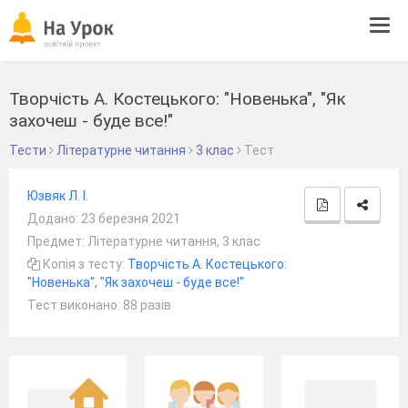
Tog
navi
Творчість А. Костецького: "Новенька", "Як
захочеш - буде все!"
Тести
Літературне читання
3 клас
Тест
Юзвяк Л. І.
Додано: 23 березня 2021
Предмет: Літературне читання, 3 клас
Копія з тесту:
Творчість А. Костецького:
"Новенька", "Як захочеш - буде все!"
Тест виконано: 88 разів