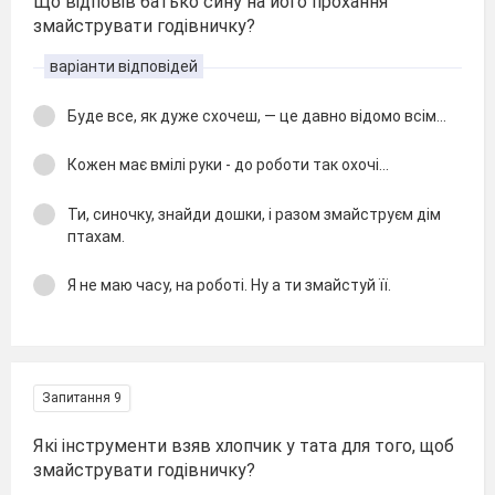
Що відповів батько сину на його прохання
змайструвати годівничку?
варіанти відповідей
Буде все, як дуже схочеш, — це давно відомо всім…
Кожен має вмілі руки - до роботи так охочі...
Ти, синочку, знайди дошки, і разом змайструєм дім
птахам.
Я не маю часу, на роботі. Ну а ти змайстуй її.
Запитання 9
Які інструменти взяв хлопчик у тата для того, щоб
змайструвати годівничку?