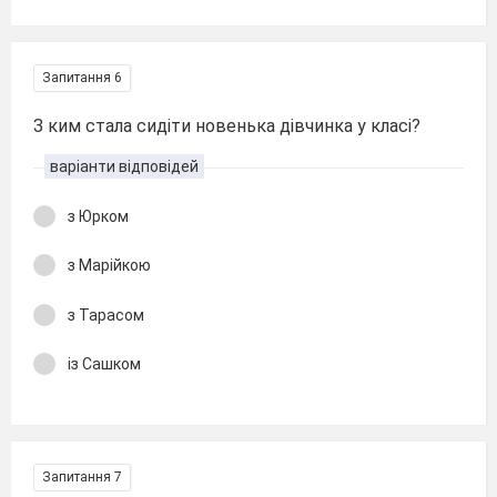
Запитання 6
З ким стала сидіти новенька дівчинка у класі?
варіанти відповідей
з Юрком
з Марійкою
з Тарасом
із Сашком
Запитання 7