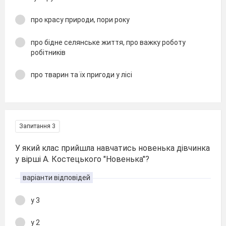
про красу природи, пори року
про бідне селянське життя, про важку роботу
робітників
про тварин та їх пригоди у лісі
Запитання 3
У який клас прийшла навчатись новенька дівчинка
у вірші А. Костецького "Новенька"?
варіанти відповідей
у 3
у 2