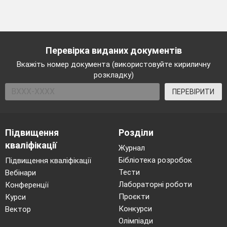
Перевірка виданих документів
Вкажіть номер документа (використовуйте кириличну
розкладку)
ПЕРЕВІРИТИ
Підвищення
Розділи
кваліфікації
Журнал
Бібліотека розробок
Підвищення кваліфікації
Тести
Вебінари
Лабораторні роботи
Конференції
Проєкти
Курси
Конкурси
Вектор
Олімпіади