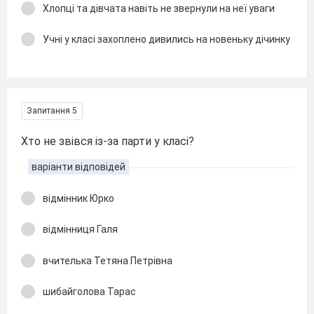
Хлопці та дівчата навіть не звернули на неї уваги
Учні у класі захоплено дивились на новеньку дічинку
Запитання 5
Хто не звівся із-за парти у класі?
варіанти відповідей
відмінник Юрко
відмінниця Галя
вчителька Тетяна Петрівна
шибайголова Тарас