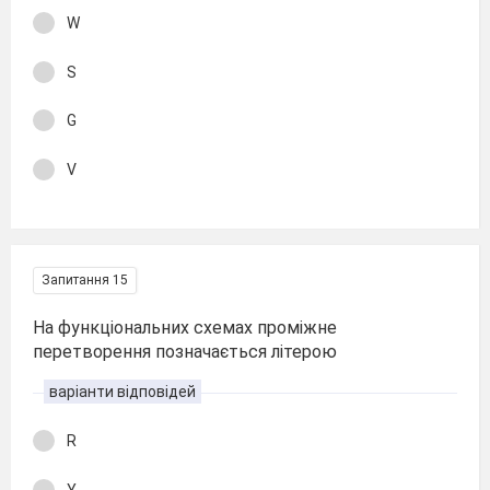
W
S
G
V
Запитання 15
На функціональних схемах проміжне
перетворення позначається літерою
варіанти відповідей
R
Y