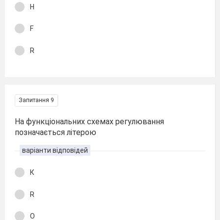
H
F
R
Запитання 9
На функціональних схемах регулювання
позначається літерою
варіанти відповідей
К
R
O