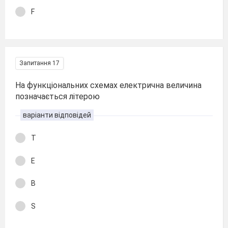
F
Запитання 17
На функціональних схемах електрична величина
позначається літерою
варіанти відповідей
T
E
B
S