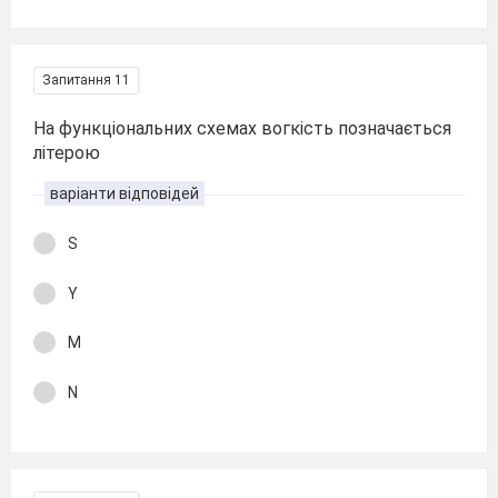
Запитання 11
На функціональних схемах вогкість позначається
літерою
варіанти відповідей
S
Y
M
N