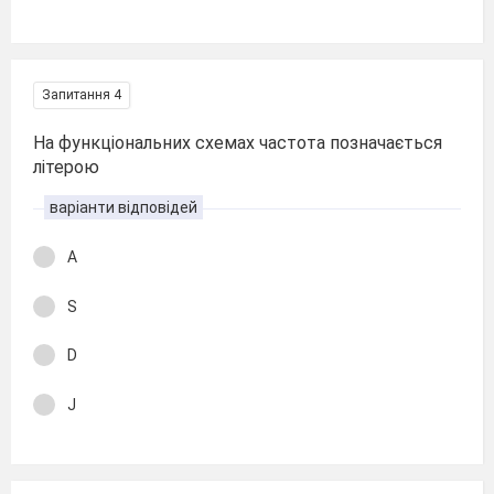
Запитання 4
На функціональних схемах частота позначається
літерою
варіанти відповідей
A
S
D
J