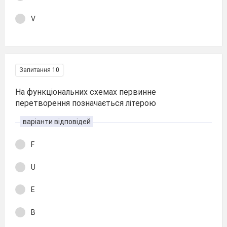
V
Запитання 10
На функціональних схемах первинне
перетворення позначається літерою
варіанти відповідей
F
U
E
B