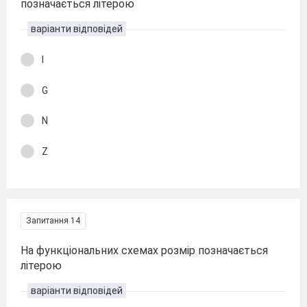
позначається літерою
варіанти відповідей
I
G
N
Z
Запитання 14
На функціональних схемах розмір позначається
літерою
варіанти відповідей