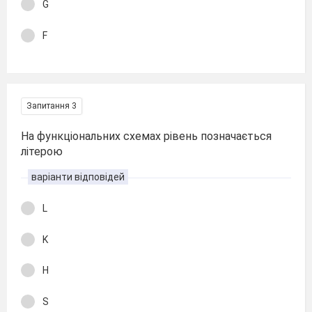
G
F
Запитання 3
На функціональних схемах рівень позначається
літерою
варіанти відповідей
L
K
H
S