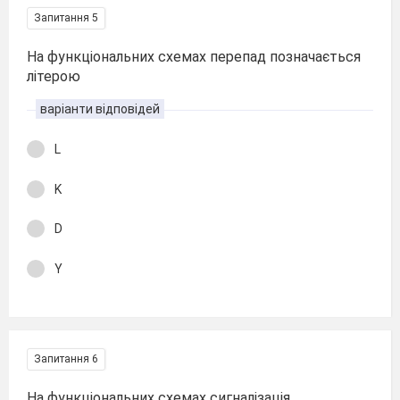
Запитання 5
На функціональних схемах перепад позначається
літерою
варіанти відповідей
L
K
D
Y
Запитання 6
На функціональних схемах сигналізація