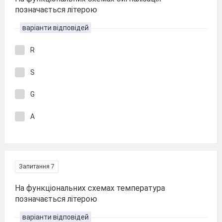
позначається літерою
варіанти відповідей
R
S
G
A
Запитання 7
На функціональних схемах температура
позначається літерою
варіанти відповідей