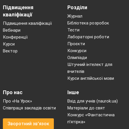
Підвищення
Розділи
кваліфікації
Журнал
Бібліотека розробок
Підвищення кваліфікації
Тести
Вебінари
Лабораторні роботи
Конференції
Проєкти
Курси
Конкурси
Вектор
Олімпіади
Штучний інтелект для
вчителів
Курси англійської мови
Про нас
Інше
Про «На Урок»
Вхід для учнів (naurok.ua)
Співпраця закладів освіти
Матеріали до свят
Конкурс «Фантастична
п’ятірка»
Зворотний зв'язок