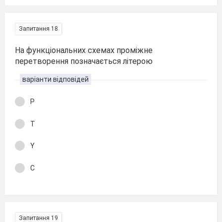
Запитання 18
На функціональних схемах проміжне
перетворення позначається літерою
варіанти відповідей
P
T
Y
C
Запитання 19