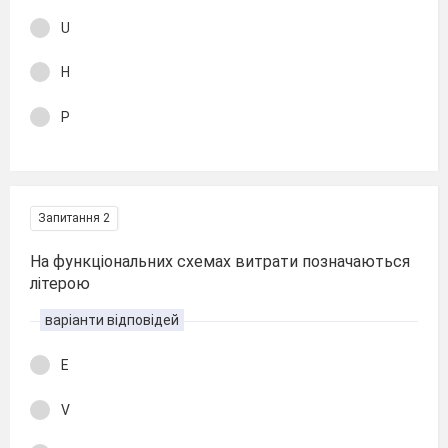
U
H
P
Запитання 2
На функціональних схемах витрати позначаються
літерою
варіанти відповідей
E
V