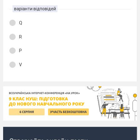
варіанти відповідей
Q
R
P
V