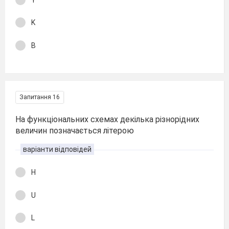
K
B
Запитання 16
На функціональних схемах декілька різнорідних
величин позначається літерою
варіанти відповідей
H
U
L