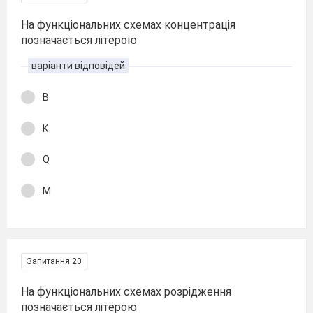
На функціональних схемах концентрація
позначається літерою
варіанти відповідей
В
K
Q
M
Запитання 20
На функціональних схемах розрідження
позначається літерою