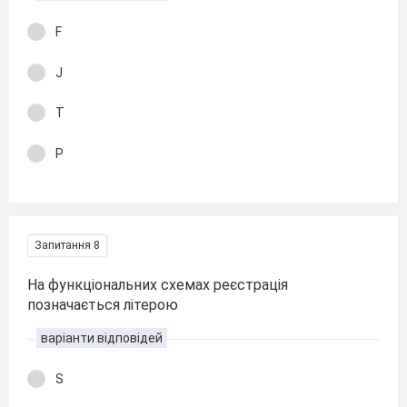
F
J
T
P
Запитання 8
На функціональних схемах реєстрація
позначається літерою
варіанти відповідей
S