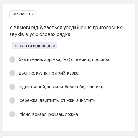
Запитання 7
У вимові відбувається уподібнення приголосних
звуків в усіх словах рядка
варіанти відповідей
безшумний, доріжка, (на) стежинці, просьба
дьогтю, кузня, пругкий, казка
піднігтьовий, зцідити, боротьба, співачці
сережка, двигтить, стіжки, зчистити
пісня, вокзал, рюкзак, ложка