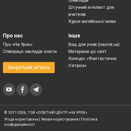
Олімпіади
Штучний інтелект для
вчителів
Курси англійської мови
Про нас
Інше
Про «На Урок»
Вхід для учнів (naurok.ua)
Співпраця закладів освіти
Матеріали до свят
Конкурс «Фантастична
п’ятірка»
Зворотний зв'язок
© 2017-2026, ТОВ «ОСВІТНІЙ ЦЕНТР «НА УРОК»
Угода користувача
|
Умови користування
|
Політика
конфіденційності