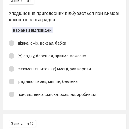
Запитання 9
Уподібнення приголосних відбувається при вимові
кожного слова рядка
варіанти відповідей
діжка, сміх, вокзал, бабка
(у) садку, берешся, вріжмо, замазка
екзамен, зшиток, (у) мисці, розжарити
радишся, вовк, мигтів, безпека
повсякденно, скибка, розклад, зробивши
Запитання 10