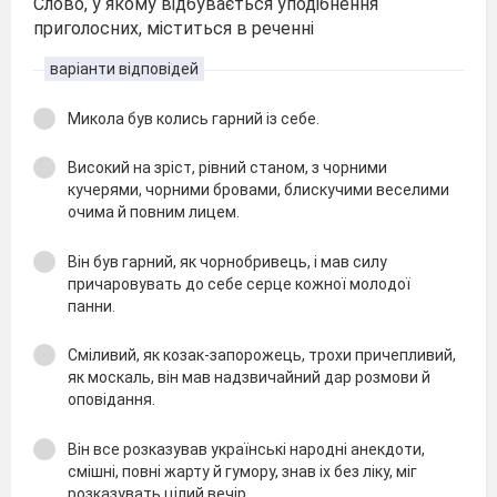
Слово, у якому відбувається уподібнення
приголосних, міститься в реченні
варіанти відповідей
Микола був колись гарний із себе.
Високий на зріст, рівний станом, з чорними
кучерями, чорними бровами, блискучими веселими
очима й повним лицем.
Він був гарний, як чорнобривець, і мав силу
причаровувать до себе серце кожної молодої
панни.
Сміливий, як козак-запорожець, трохи причепливий,
як москаль, він мав надзвичайний дар розмови й
оповідання.
Він все розказував українські народні анекдоти,
смішні, повні жарту й гумору, знав іх без ліку, міг
розказувать цілий вечір.