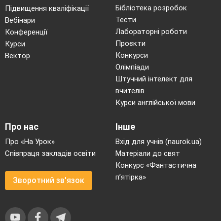
Бібліотека розробок
Підвищення кваліфікації
Тести
Вебінари
Лабораторні роботи
Конференції
Проєкти
Курси
Конкурси
Вектор
Олімпіади
Штучний інтелект для
вчителів
Курси англійської мови
Про нас
Інше
Про «На Урок»
Вхід для учнів (naurok.ua)
Співпраця закладів освіти
Матеріали до свят
Конкурс «Фантастична
п’ятірка»
Зворотний зв'язок