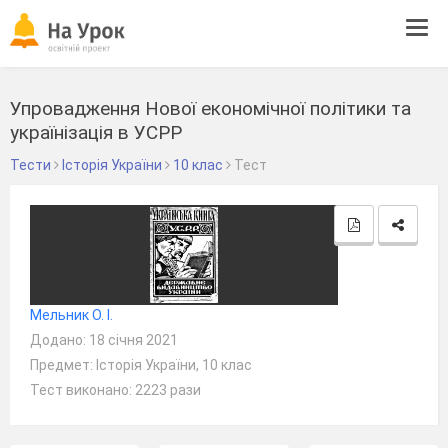
Tog
navi
Упровадження Нової економічної політики та
українізація в УСРР
Тести
Історія України
10 клас
Тест
Мельник О. І.
Додано: 18 січня 2021
Предмет: Історія України, 10 клас
Тест виконано: 2223 рази