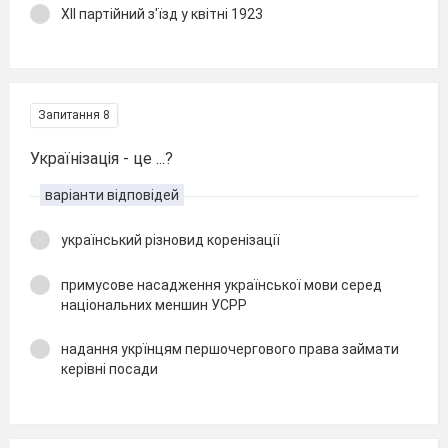
ХІІ партійний з'їзд у квітні 1923
Запитання 8
Українізація - це ...?
варіанти відповідей
український різновид коренізації
примусове насадження української мови серед
національних меншин УСРР
надання укрїнцям першочергового права займати
керівні посади