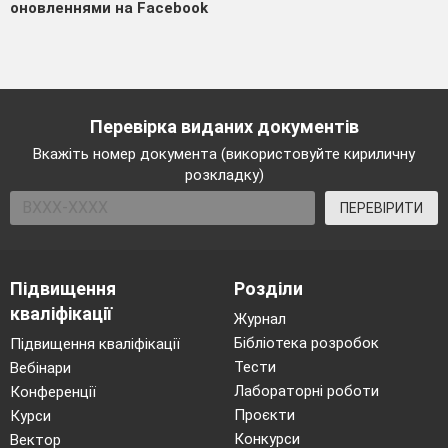
оновленнями на Facebook
Перевірка виданих документів
Вкажіть номер документа (використовуйте кириличну
розкладку)
ПЕРЕВІРИТИ
Підвищення
Розділи
кваліфікації
Журнал
Бібліотека розробок
Підвищення кваліфікації
Тести
Вебінари
Лабораторні роботи
Конференції
Проєкти
Курси
Конкурси
Вектор