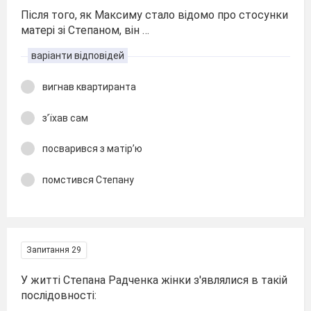
Після того, як Максиму стало відомо про стосунки
матері зі Степаном, він …
варіанти відповідей
вигнав квартиранта
з’їхав сам
посварився з матір’ю
помстився Степану
Запитання 29
У житті Степана Радченка жінки з'являлися в такій
послідовності: