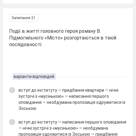
Запитання 21
Події в житті головного героя роману В.
Підмогильного «Місто» розгортаються в такій
послідовності:
варіанти відповідей
вступ до інституту — придбання квартири — нічні
зустрічі з «мусінькою» — написання першого
оповідання — необдумана пропозиція одружитися із
Зоською
вступ до інституту — написання першого оповідання
— нічні зустрічі з «мусінькою» — необдумана
пропозиція одружитися із Зоською — придбання