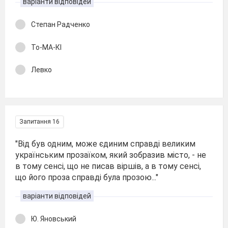
варіанти відповідей
Степан Радченко
То-МА-КІ
Левко
Запитання 16
"Від був одним, може єдиним справді великим
українським прозаїком, який зобразив місто, - не
в тому сенсі, що не писав віршів, а в тому сенсі,
що його проза справді була прозою..."
варіанти відповідей
Ю. Яновський