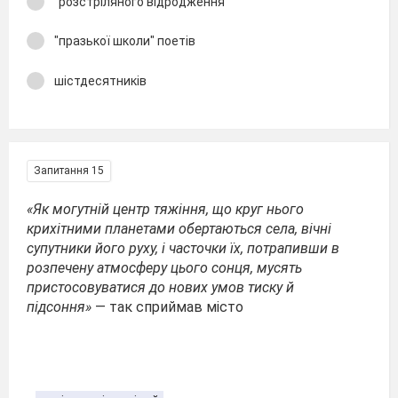
"розстріляного відродження"
"празької школи" поетів
шістдесятників
Запитання 15
«Як могутній центр тяжіння, що круг нього
крихітними планетами обертаються села, вічні
супутники його руху, і часточки їх, потрапивши в
розпечену атмосферу цього сонця, мусять
пристосовуватися до нових умов тиску й
підсоння»
— так сприймав місто