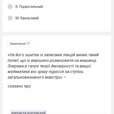
В. Підмогильний
М. Хвильовий
Запитання 17
«
На його зшитки із записами лекцій виник такий
попит, що їх вирішено розмножити на машинці.
Зокрема в галузі теорії ймовірності та вищої
математики він зразу піднісся на ступінь
загальновизнаного маестро
» –
сказано про
варіанти відповідей