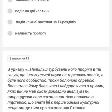
поділ на дві частини
поділ кожної частини на 14 розділів
наявність прологу
Запитання 19
В уривку
«...Найбільш турбували його проріхи в тій
галузі, що інститутської науки не торкалась зовсім, а
була його особистою, трохи болючою справою.
Вона стала йому близькою і найдорожчою з причин,
яких він не мав охоти докладно аналізувати,
виправдуючи своє захоплення тією поважною
підставою, що знати [її] є перша ознака культурної
людини»
ідеться про захоплення Степана