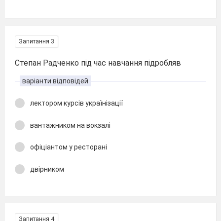
Запитання 3
Степан Радченко під час навчання підробляв
варіанти відповідей
лектором курсів українізації
вантажником на вокзалі
офіціантом у ресторані
двірником
Запитання 4