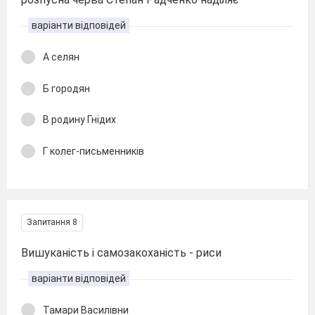
варіанти відповідей
А селян
Б городян
В родину Гнідих
Г колег-письменників
Запитання 8
Вишуканість і самозакоханість - риси
варіанти відповідей
Тамари Василівни