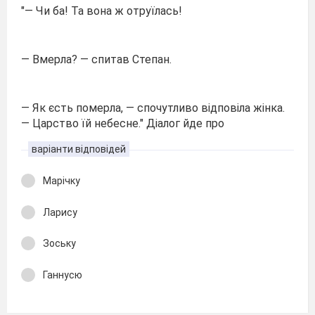
"— Чи ба! Та вона ж отруїлась!
— Вмерла? — спитав Степан.
— Як єсть померла, — спочутливо відповіла жінка.
— Царство їй небесне." Діалог йде про
варіанти відповідей
Марічку
Ларису
Зоську
Ганнусю