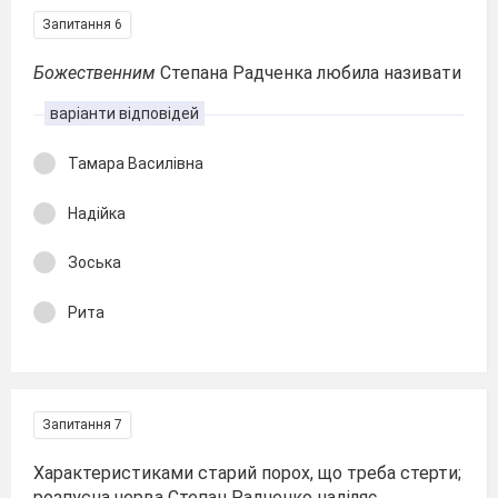
Запитання 6
Божественним
Степана Радченка любила називати
варіанти відповідей
Тамара Василівна
Надійка
Зоська
Рита
Запитання 7
Характеристиками старий порох, що треба стерти;
розпусна черва Степан Радченко наділяє