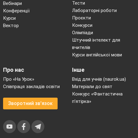
Тести
Вебінари
Лабораторні роботи
Конференції
Проєкти
Курси
Конкурси
Вектор
Олімпіади
Штучний інтелект для
вчителів
Курси англійської мови
Про нас
Інше
Про «На Урок»
Вхід для учнів (naurok.ua)
Співпраця закладів освіти
Матеріали до свят
Конкурс «Фантастична
п’ятірка»
Зворотний зв'язок