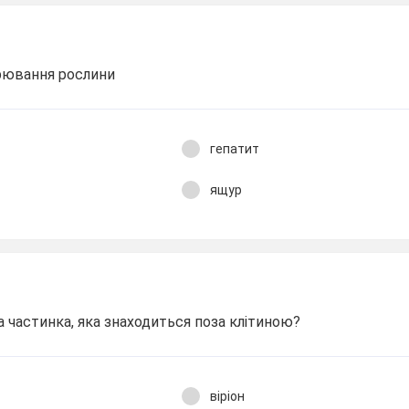
орювання рослини
гепатит
ящур
а частинка, яка знаходиться поза клітиною?
віріон