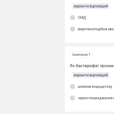
варіанти відповідей
СНІД
веретеноподібна хво
Запитання 7
Як бактеріофаг проник
варіанти відповідей
шляхом ендоцитозу
через пошкодження