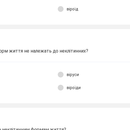
віроїд
форм життя не належать до неклітинних?
віруси
віроїди
на неклітинним формам життя?