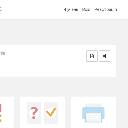
Я учень
Вхід
Реєстрація
зів