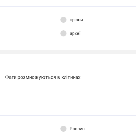
пріони
археї
Фаги розмножуються в клітинах:
Рослин