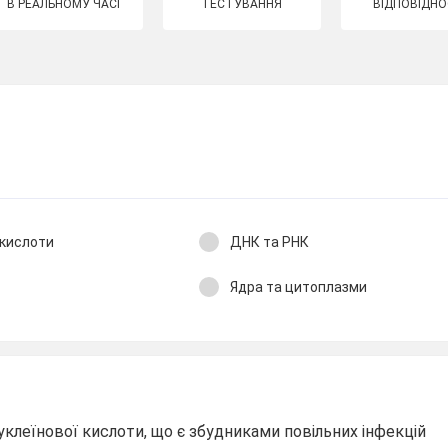
В РЕАЛЬНОМУ ЧАСІ
ТЕСТУВАННЯ
ВІДПОВІДНО
ї кислоти
ДНК та РНК
Ядра та цитоплазми
нуклеїнової кислоти, що є збудниками повільних інфекцій