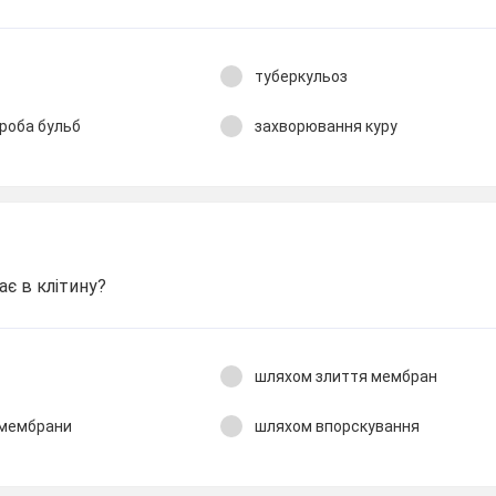
туберкульоз
роба бульб
захворювання куру
ає в клітину?
шляхом злиття мембран
 мембрани
шляхом впорскування