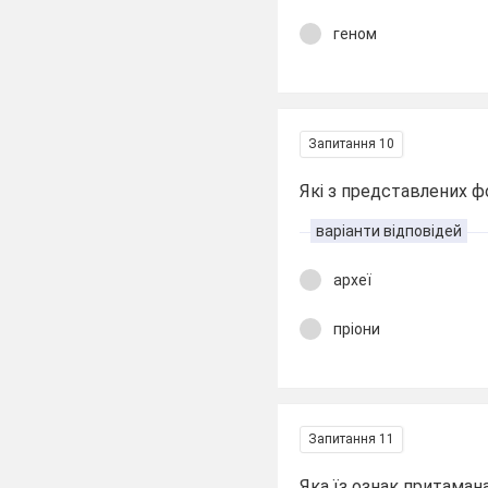
геном
Запитання 10
Які з представлених 
варіанти відповідей
археї
пріони
Запитання 11
Яка їз ознак притама