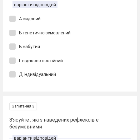
варіанти відповідей
А видовий
Б генетично зумовлений
В набутий
Г відносно постійний
Д індивідуальний
Запитання 3
З′ясуйте , які з наведених рефлексів є
безумовними
варіанти відповідей