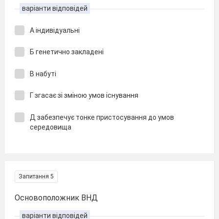
варіанти відповідей
А індивідуальні
Б генетично закладені
В набуті
Г згасає зі зміною умов існування
Д забезпечує тонке пристосування до умов
середовища
Запитання 5
Основоположник ВНД
варіанти відповідей