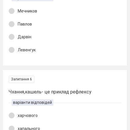
Мечников
Павлов
Дарвін
Левенгук
Запитання 6
Чхання,кашель- це приклад рефлексу
варіанти відповідей
харчового
хапального