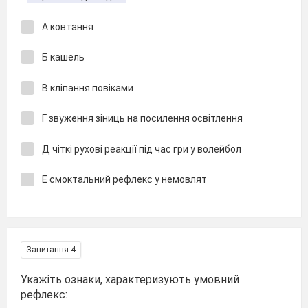
А ковтання
Б кашель
В кліпання повіками
Г звуження зіниць на посилення освітлення
Д чіткі рухові реакції під час гри у волейбол
Е смоктальний рефлекс у немовлят
Запитання 4
Укажіть ознаки, характеризують умовний
рефлекс: