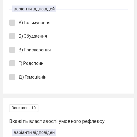
варіанти відповідей
А) Гальмування
Б) Збудження
В) Прискорення
Г) Родопсин
Д) Гемоціанін
Запитання 10
Вкажіть властивості умовного рефлексу:
варіанти відповідей