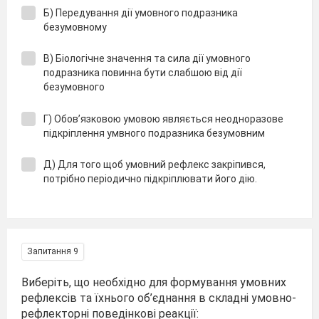
Б) Передування дії умовного подразника
безумовному
В) Біологічне значення та сила дії умовного
подразника повинна бути слабшою від дії
безумовного
Г) Обов’язковою умовою являється неодноразове
підкріплення умвного подразника безумовним
Д) Для того щоб умовний рефлекс закріпився,
потрібно періодично підкріплювати його дію.
Запитання 9
Виберіть, що необхідно для формування умовних
рефлексів та їхнього об’єднання в складні умовно-
рефлекторні поведінкові реакції: