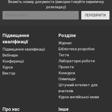
Вкажіть номер документа (використовуйте кириличну
розкладку)
ПЕРЕВІРИТИ
Підвищення
Розділи
кваліфікації
Журнал
Бібліотека розробок
Підвищення кваліфікації
Тести
Вебінари
Лабораторні роботи
Конференції
Проєкти
Курси
Конкурси
Вектор
Олімпіади
Штучний інтелект для
вчителів
Курси англійської мови
Про нас
Інше