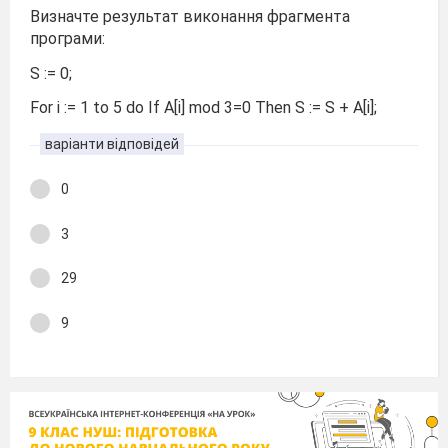
Визначте результат виконання фрагмента
програми:
S := 0;
For i := 1 to 5 do If A[i] mod 3=0 Then S := S + A[i];
варіанти відповідей
0
3
29
9