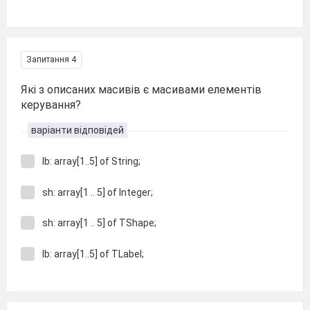
Запитання 4
Які з описаних масивів є масивами елементів
керування?
варіанти відповідей
lb: array[1..5] of String;
sh: array[1 .. 5] of Integer;
sh: array[1 .. 5] of TShape;
lb: array[1..5] of TLabel;