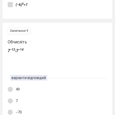
0
(−k)
=1
Запитання 9
Обчисліть
−12
−14
7
:7
варіанти відповідей
49
7
−70