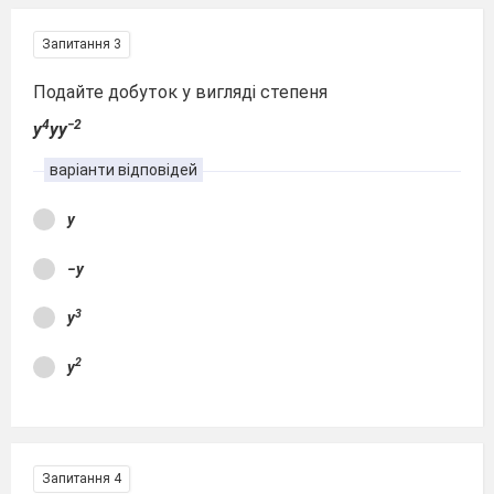
Запитання 3
Подайте добуток у вигляді степеня
4
−2
y
yy
варіанти відповідей
y
−y
3
y
2
y
Запитання 4