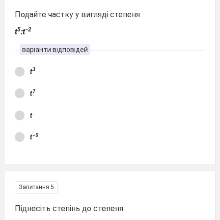
Подайте частку у вигляді степеня
5
−2
t
:t
варіанти відповідей
3
t
7
t
t
−5
t
Запитання 5
Піднесіть степінь до степеня