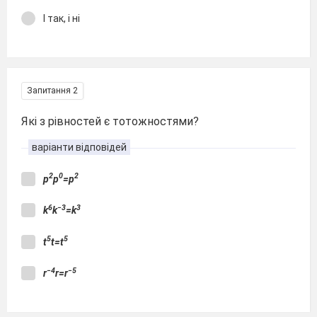
І так, і ні
Запитання 2
Які з рівностей є тотожностями?
варіанти відповідей
2
0
2
p
p
=p
6
−3
3
k
k
=k
5
5
t
t=t
−4
−5
r
r=r