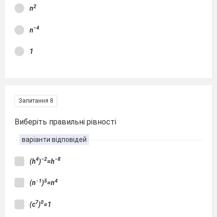
2
n
−4
n
1
Запитання 8
Виберіть правильні рівності
варіанти відповідей
4
−2
−8
(h
)
=h
−
1
5
4
(n
)
=n
7
0
(c
)
=1