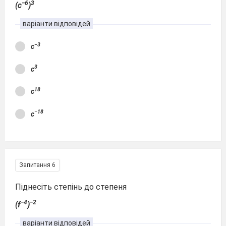
−6
3
(c
)
варіанти відповідей
−3
c
3
c
18
c
−
18
c
Запитання 6
Піднесіть степінь до степеня
−4
−2
(f
)
варіанти відповідей