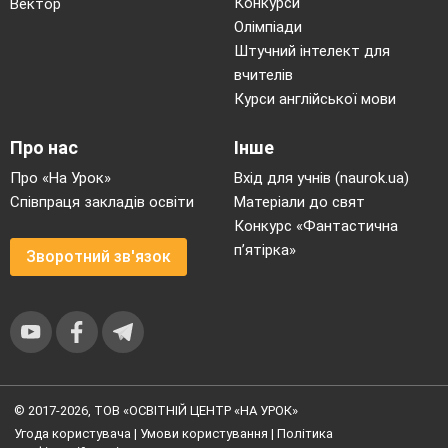
Конкурси
Вектор
Олімпіади
Штучний інтелект для
вчителів
Курси англійської мови
Про нас
Інше
Про «На Урок»
Вхід для учнів (naurok.ua)
Співпраця закладів освіти
Матеріали до свят
Конкурс «Фантастична
п’ятірка»
Зворотний зв'язок
© 2017-2026, ТОВ «ОСВІТНІЙ ЦЕНТР «НА УРОК»
Угода користувача
|
Умови користування
|
Політика