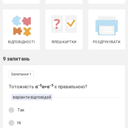
ВІДПОВІДНОСТІ
ФЛЕШ-КАРТКИ
РОЗДРУКУВАТИ
9 запитань
Запитання 1
−5
−5
Тотожність
α
α=α
є правильною?
варіанти відповідей
Так
Ні