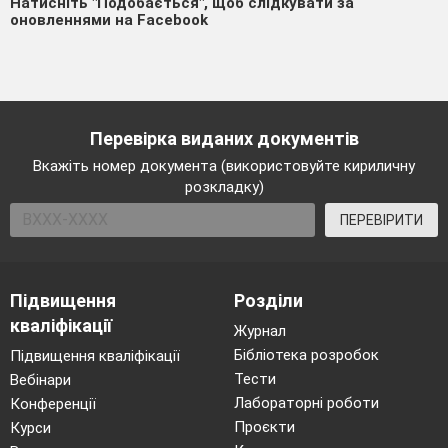
Натисніть "Подобається", щоб слідкувати за
оновленнями на Facebook
Перевірка виданих документів
Вкажіть номер документа (використовуйте кириличну
розкладку)
ПЕРЕВІРИТИ
Підвищення
Розділи
кваліфікації
Журнал
Бібліотека розробок
Підвищення кваліфікації
Тести
Вебінари
Лабораторні роботи
Конференції
Проєкти
Курси