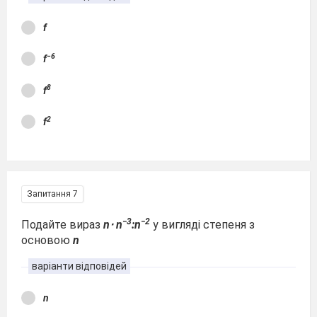
f
−6
f
8
f
2
f
Запитання 7
−3
−2
Подайте вираз
n⋅ n
:n
у вигляді степеня з
основою
n
варіанти відповідей
n