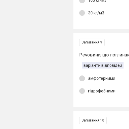
100 кг/м3
30 кг/м3
Запитання 9
Речовини, що поглина
варіанти відповідей
амфотерними
гідрофобними
Запитання 10