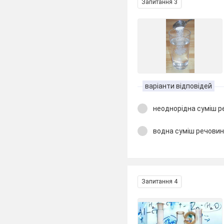
Запитання 3
варіанти відповідей
неоднорідна суміш р
водна суміш речови
Запитання 4