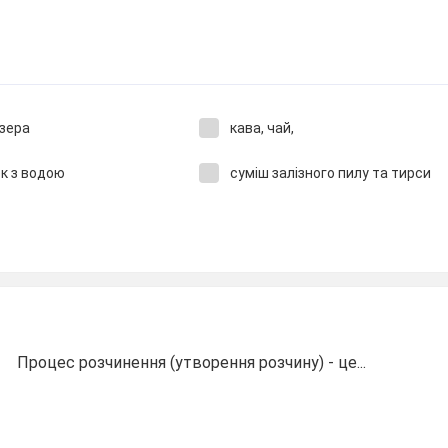
озера
кава, чай,
ок з водою
суміш залізного пилу та тирси
Процес розчинення (утворення розчину) - це...