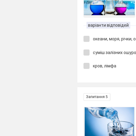
варіанти відповідей
океани, моря, річки, 
суміш залізних ошур
кров, лімфа
Запитання 5