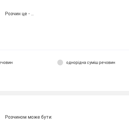
Розчин це - ...
ечовин
однорідна суміш речовин
н
Розчином може бути: