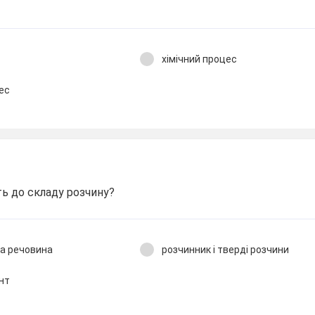
хімічний процес
цес
ь до складу розчину?
на речовина
розчинник і тверді розчини
ент