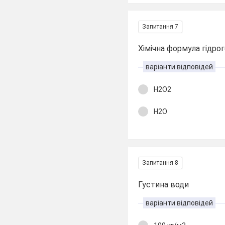
Запитання 7
Хімічна формула гідро
варіанти відповідей
Н2О2
Н2О
Запитання 8
Густина води
варіанти відповідей