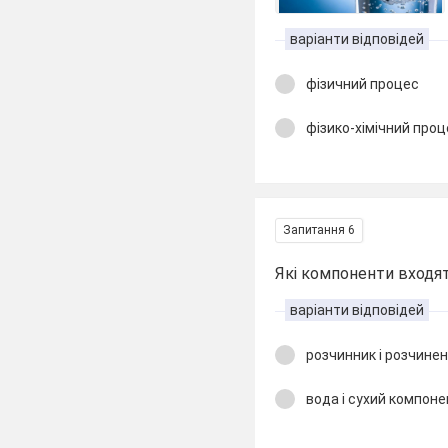
варіанти відповідей
фізичний процес
фізико-хімічний про
Запитання 6
Які компоненти входят
варіанти відповідей
розчинник і розчине
вода і сухий компон