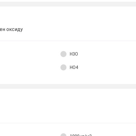
ген оксиду
Н3О
НО4