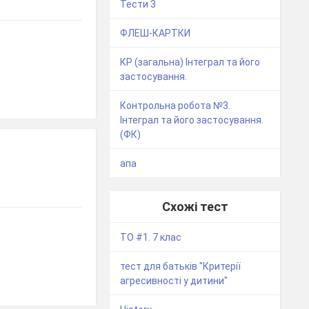
Тести 3
ФЛЕШ-КАРТКИ
КР (загальна) Інтеграл та його
застосування.
Контрольна робота №3.
Інтеграл та його застосування.
(ФК)
апа
Схожі тест
ТО #1. 7 клас
тест для батьків "Критерії
агресивності у дитини"