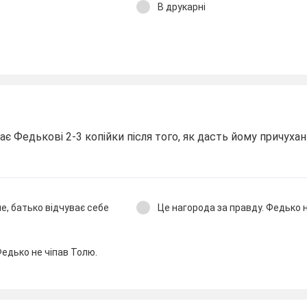
В друкарні
є Федькові 2-3 копійки після того, як дасть йому причухан
е, батько відчуває себе
Це нагорода за правду. Федько н
Федько не чіпав Толю.