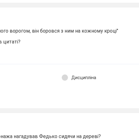
його ворогом, він боровся з ним на кожному кроці"
в цитаті?
Дисципліна
онажа нагадував Федько сидячи на дереві?