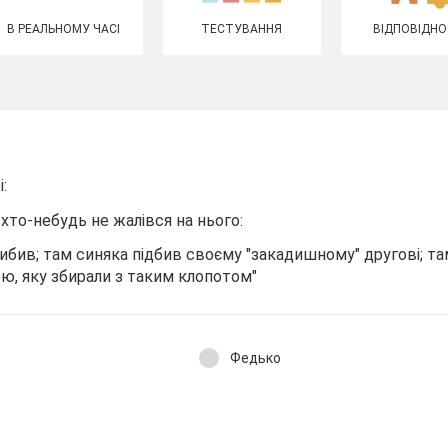
В РЕАЛЬНОМУ ЧАСІ
ТЕСТУВАННЯ
ВІДПОВІДНО
:
 хто-небудь не жалівся на нього:
ибив; там синяка підбив своєму "закадишному" другові; т
ю, яку збирали з таким клопотом"
Федько