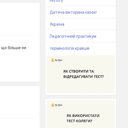
History
Дитяча вікторина казок!
Україна
Педагогічний практикум
, що більше не
термінологія кравців