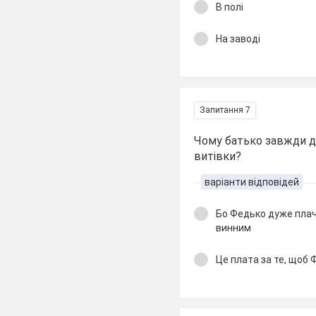
В полі
На заводі
Запитання 7
Чому батько завжди да
витівки?
варіанти відповідей
Бо Федько дуже плач
винним
Це плата за те, щоб 