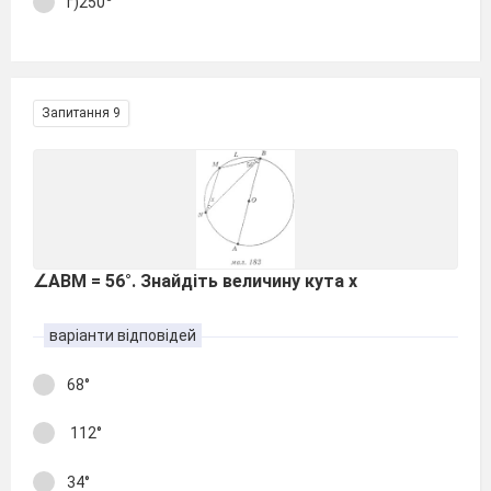
г)250
Запитання 9
∠АВМ = 56°. Знайдіть величину кута х
варіанти відповідей
68°
112°
34°