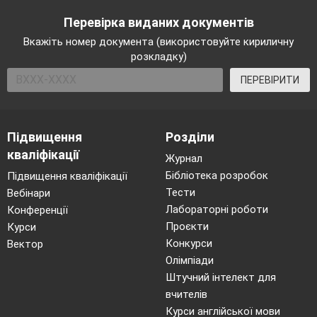
Перевірка виданих документів
Вкажіть номер документа (використовуйте кириличну
розкладку)
ПЕРЕВІРИТИ
Підвищення
Розділи
кваліфікації
Журнал
Бібліотека розробок
Підвищення кваліфікації
Тести
Вебінари
Лабораторні роботи
Конференції
Проєкти
Курси
Конкурси
Вектор
Олімпіади
Штучний інтелект для
вчителів
Курси англійської мови