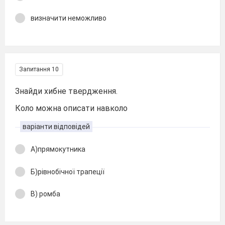
визначити неможливо
Запитання 10
Знайди хибне твердження.
Коло можна описати навколо
варіанти відповідей
А)прямокутника
Б)рівнобічної трапеції
В) ромба