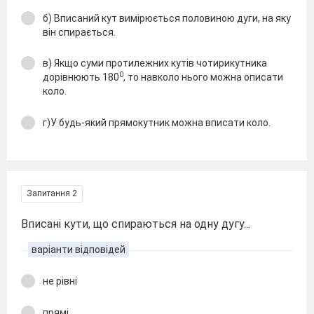
б) Вписаний кут вимірюється половиною дуги, на яку
він спирається.
в) Якщо суми протилежних кутів чотирикутника
0
дорівнюють 180
, то навколо нього можна описати
коло.
г)У будь-який прямокутник можна вписати коло.
Запитання 2
Вписані кути, що спираються на одну дугу...
варіанти відповідей
не рівні
прямі