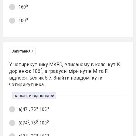
0
160
0
100
Запитання 7
У чотирикутнику MKFD, вписаному в коло, кут K
0
дорівнює 106
, а градусні міри кутів M та F
відносяться як 5:7. Знайти невідомі кути
чотирикутника.
варіанти відповідей
0
0
0
а)47
, 75
, 105
0
0
0
б)74
, 75
, 103
0
0
0