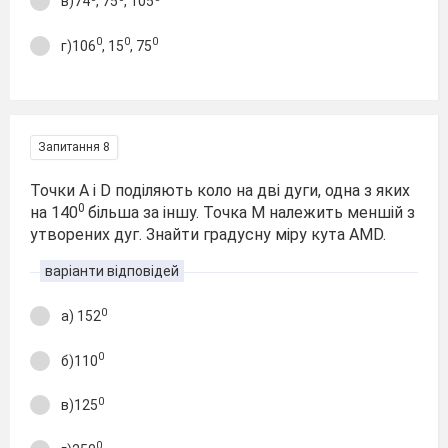
в)74
, 75
, 105
0
0
0
г)106
, 15
, 75
Запитання 8
Точки A і D поділяють коло на дві дуги, одна з яких
0
на 140
більша за іншу. Точка M належить меншій з
утворених дуг. Знайти градусну міру кута AMD.
варіанти відповідей
0
а) 152
0
б)110
0
в)125
0