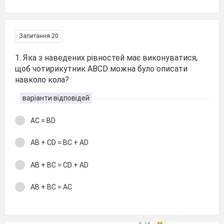
Запитання 20
1. Яка з наведених рівностей має виконуватися,
щоб чотирикутник АВСD можна було описати
навколо кола?
варіанти відповідей
АС = ВD
АВ + СD = ВС + АD
АВ + ВС = СD + АD
АВ + ВС = АС