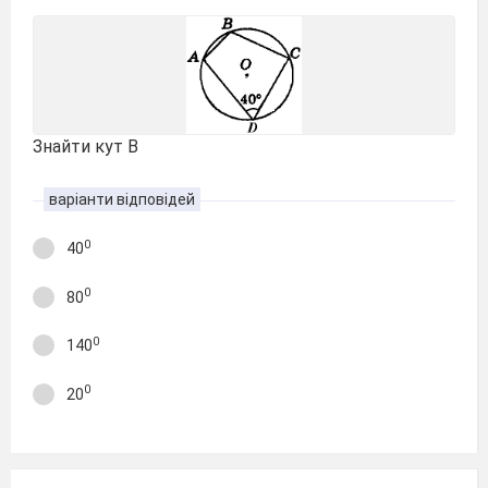
Знайти кут В
варіанти відповідей
0
40
0
80
0
140
0
20