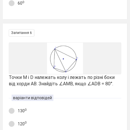
0
60
Запитання 6
Точки М і D належать колу і лежать по різні боки
від хорди АВ. Знайдіть ∠АМВ, якщо ∠ADB = 80°.
варіанти відповідей
0
130
0
120