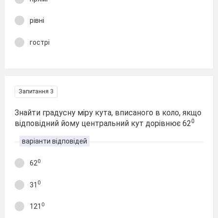
рівні
гострі
Запитання 3
Знайти градусну міру кута, вписаного в коло, якщо
0
відповідний йому центральний кут дорівнює 62
варіанти відповідей
0
62
0
31
0
121