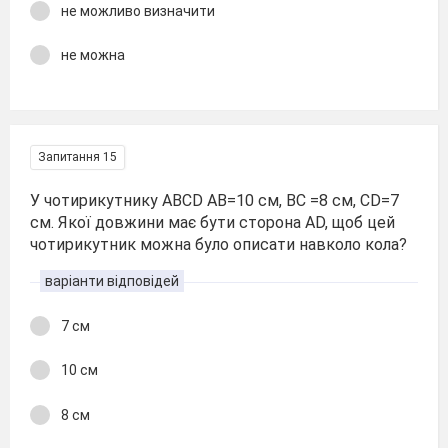
не можливо визначити
не можна
Запитання 15
У чотирикутнику ABCD AB=10 см, BC =8 см, CD=7
см. Якої довжини має бути сторона AD, щоб цей
чотирикутник можна було описати навколо кола?
варіанти відповідей
7 см
10 см
8 см