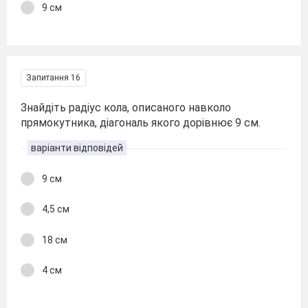
9 см
Запитання 16
Знайдіть радіус кола, описаного навколо
прямокутника, діагональ якого дорівнює 9 см.
варіанти відповідей
9 см
4,5 см
18 см
4 см