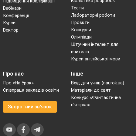
Бібліотека розробок
Підвищення кваліфікації
Тести
Вебінари
Лабораторні роботи
Конференції
Проєкти
Курси
Конкурси
Вектор
Олімпіади
Штучний інтелект для
вчителів
Курси англійської мови
Про нас
Інше
Про «На Урок»
Вхід для учнів (naurok.ua)
Співпраця закладів освіти
Матеріали до свят
Конкурс «Фантастична
п’ятірка»
Зворотний зв'язок