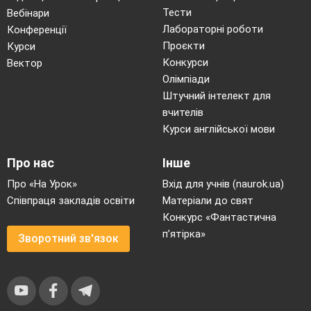
Тести
Вебінари
Лабораторні роботи
Конференції
Проєкти
Курси
Конкурси
Вектор
Олімпіади
Штучний інтелект для
вчителів
Курси англійської мови
Про нас
Інше
Про «На Урок»
Вхід для учнів (naurok.ua)
Співпраця закладів освіти
Матеріали до свят
Конкурс «Фантастична
п’ятірка»
Зворотний зв'язок