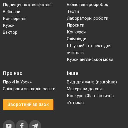
Бібліотека розробок
Підвищення кваліфікації
Тести
Вебінари
Лабораторні роботи
Конференції
Проєкти
Курси
Конкурси
Вектор
Олімпіади
Штучний інтелект для
вчителів
Курси англійської мови
Про нас
Інше
Про «На Урок»
Вхід для учнів (naurok.ua)
Співпраця закладів освіти
Матеріали до свят
Конкурс «Фантастична
п’ятірка»
Зворотний зв'язок