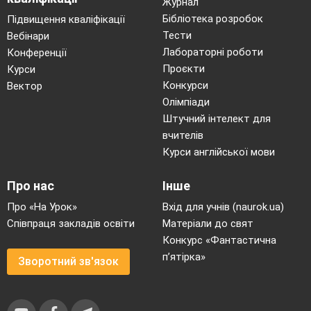
Журнал
Бібліотека розробок
Підвищення кваліфікації
Тести
Вебінари
Лабораторні роботи
Конференції
Проєкти
Курси
Конкурси
Вектор
Олімпіади
Штучний інтелект для
вчителів
Курси англійської мови
Про нас
Інше
Про «На Урок»
Вхід для учнів (naurok.ua)
Співпраця закладів освіти
Матеріали до свят
Конкурс «Фантастична
п’ятірка»
Зворотний зв'язок