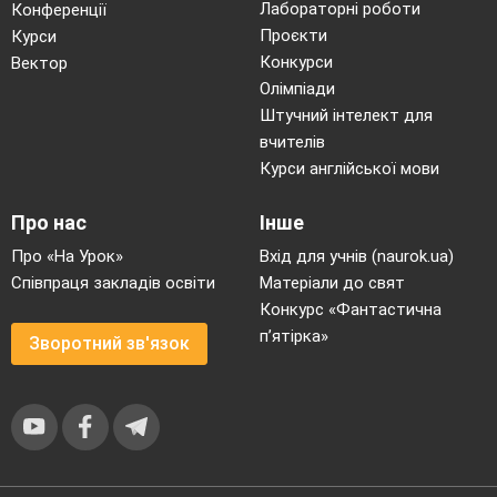
Лабораторні роботи
Конференції
Проєкти
Курси
Конкурси
Вектор
Олімпіади
Штучний інтелект для
вчителів
Курси англійської мови
Про нас
Інше
Про «На Урок»
Вхід для учнів (naurok.ua)
Співпраця закладів освіти
Матеріали до свят
Конкурс «Фантастична
п’ятірка»
Зворотний зв'язок