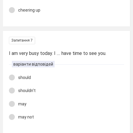
cheering up
Запитання 7
I am very busy today. I .... have time to see you.
варіанти відповідей
should
shouldn't
may
may not