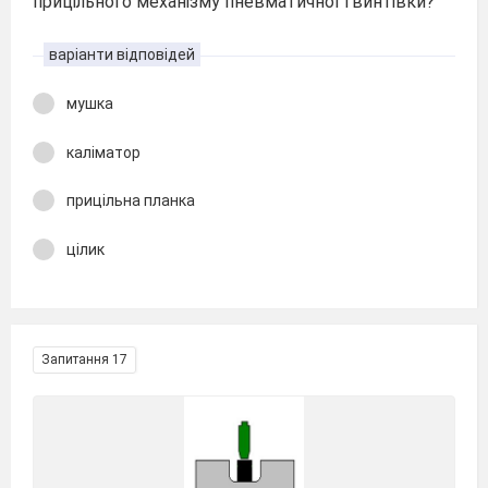
прицільного механізму пневматичної гвинтівки?
варіанти відповідей
мушка
каліматор
прицільна планка
цілик
Запитання 17