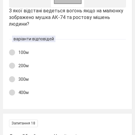
З якої відстані ведеться вогонь якщо на малюнку
зображено мушка АК-74 та ростову мішень
людини?
варіанти відповідей
100м
200м
300м
400м
Запитання 18