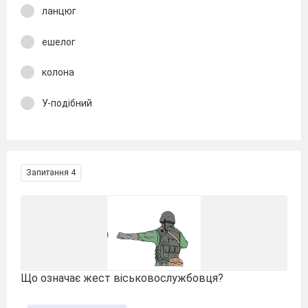
ланцюг
ешелог
колона
У-подібний
Запитання 4
Що означає жест віськовослужбовця?