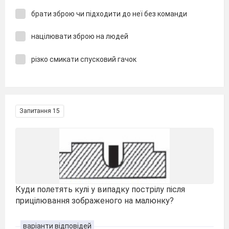
брати зброю чи підходити до неї без команди
націлювати зброю на людей
різко смикати спусковий гачок
Запитання 15
Куди полетять кулі у випадку пострілу після
прицілювання зображеного на малюнку?
варіанти відповідей