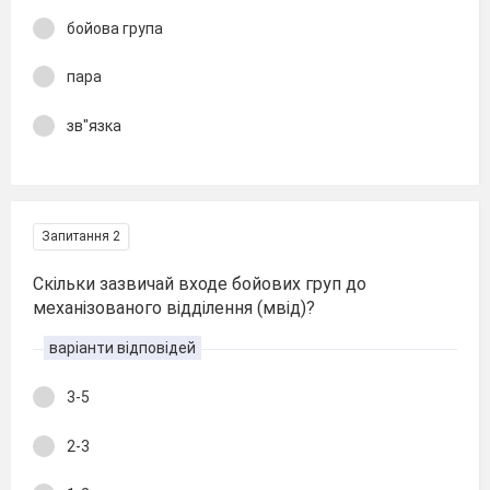
бойова група
пара
зв"язка
Запитання 2
Скільки зазвичай входе бойових груп до
механізованого відділення (мвід)?
варіанти відповідей
3-5
2-3