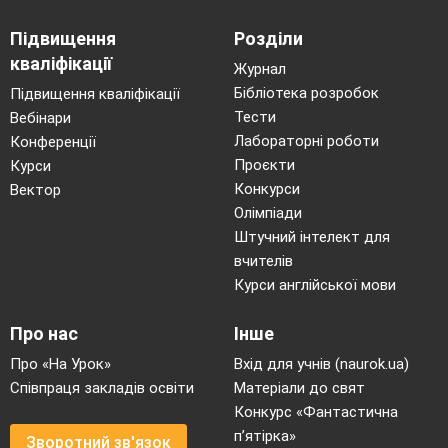
Підвищення
Розділи
кваліфікації
Журнал
Бібліотека розробок
Підвищення кваліфікації
Тести
Вебінари
Лабораторні роботи
Конференції
Проєкти
Курси
Конкурси
Вектор
Олімпіади
Штучний інтелект для
вчителів
Курси англійської мови
Про нас
Інше
Про «На Урок»
Вхід для учнів (naurok.ua)
Співпраця закладів освіти
Матеріали до свят
Конкурс «Фантастична
п’ятірка»
Зворотний зв'язок