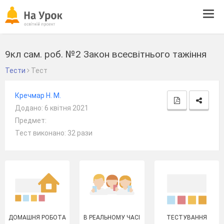
Tog
navi
9кл сам. роб. №2 Закон всесвітнього тажіння
Тести
Тест
Кречмар Н. М.
Додано: 6 квітня 2021
Предмет:
Тест виконано: 32 рази
ДОМАШНЯ РОБОТА
В РЕАЛЬНОМУ ЧАСІ
ТЕСТУВАННЯ