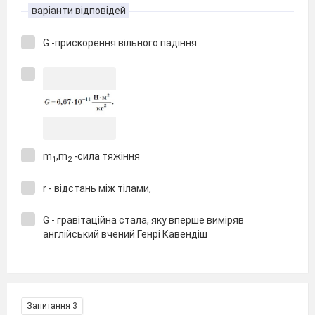
варіанти відповідей
G -прискорення вільного падіння
m
,m
-сила тяжіння
1
2
r - відстань між тілами,
G - гравітаційна стала, яку вперше виміряв
англійський вчений Генрі Кавендіш
Запитання 3