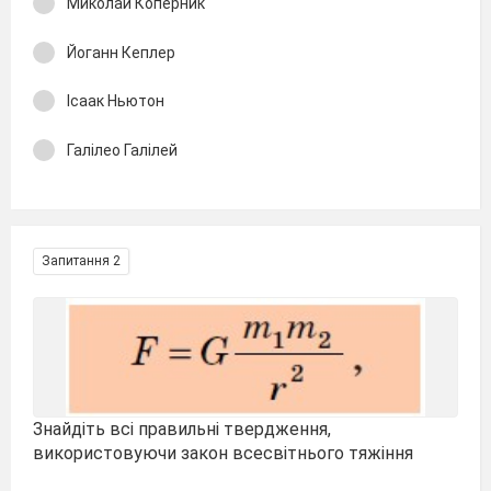
Миколай Коперник
Йоганн Кеплер
Ісаак Ньютон
Галілео Галілей
Запитання 2
Знайдіть всі правильні твердження,
використовуючи закон всесвітнього тяжіння