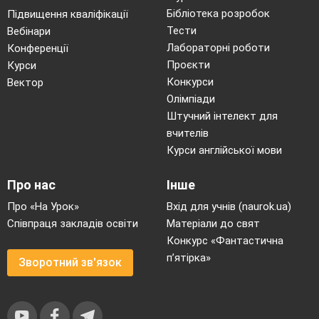
Бібліотека розробок
Підвищення кваліфікації
Тести
Вебінари
Лабораторні роботи
Конференції
Проєкти
Курси
Конкурси
Вектор
Олімпіади
Штучний інтелект для
вчителів
Курси англійської мови
Про нас
Інше
Про «На Урок»
Вхід для учнів (naurok.ua)
Співпраця закладів освіти
Матеріали до свят
Конкурс «Фантастична
п’ятірка»
Зворотний зв'язок