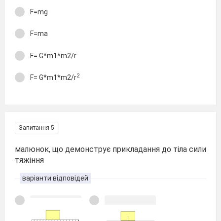
F=mg
F=ma
F= G*m1*m2/r
2
F= G*m1*m2/r
Запитання 5
малюнок, що демонструє прикладання до тіла сили
тяжіння
варіанти відповідей