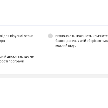
і для вірусної атаки
визначають наявність комп'ютер
ера
базою даних, у якій зберігаютьс
кожний вірус
и й диски так, що не
оботі програми