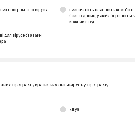
них програм тіло вірусу
визначають наявність комп'ютер
базою даних, у якій зберігаютьс
кожний вірус
і для вірусної атаки
ера
ваних програм українську антивірусну програму
Zillya