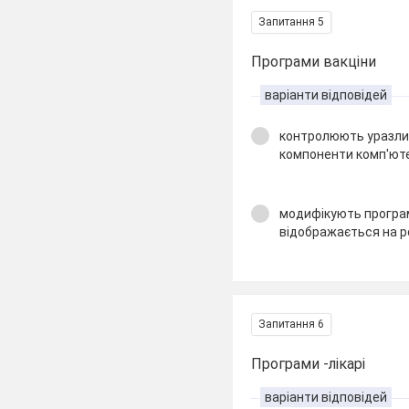
Запитання 5
Програми вакціни
варіанти відповідей
контролюють уразлив
компоненти комп'ют
модифікують програм
відображається на р
Запитання 6
Програми -лікарі
варіанти відповідей