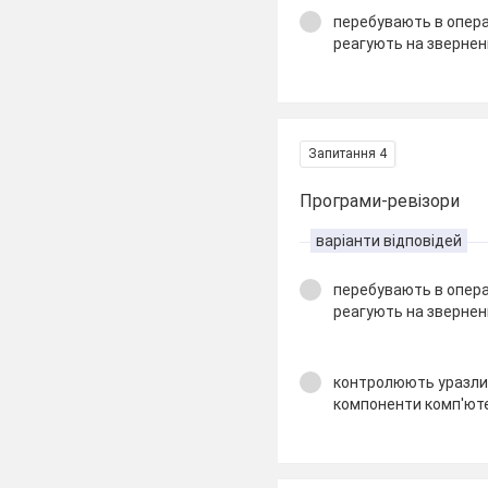
перебувають в опера
реагують на звернен
Запитання 4
Програми-ревізори
варіанти відповідей
перебувають в опера
реагують на звернен
контролюють уразлив
компоненти комп'ют