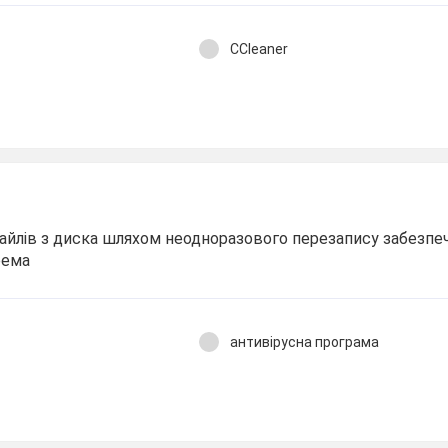
CCleaner
айлів з диска шляхом неодноразового перезапису забезп
рема
антивірусна програма