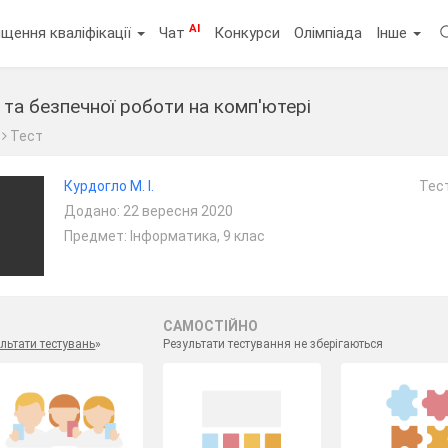
AI
щення кваліфікації
Чат
Конкурси
Олімпіада
Інше
 та безпечної роботи на комп'ютері
Тест
Курдогло М. І.
Тест
Додано: 22 вересня 2020
Предмет: Інформатика, 9 клас
САМОСТІЙНО
льтати тестувань
»
Результати тестування не зберігаються