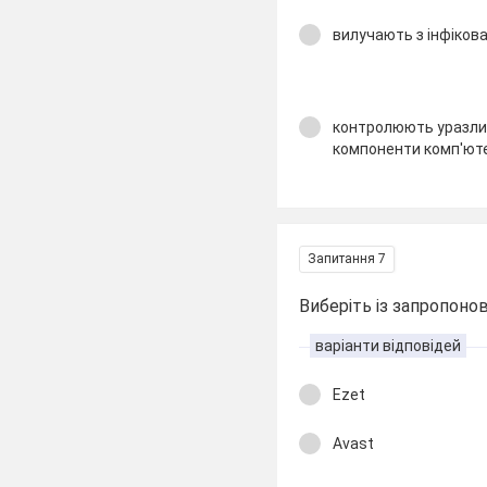
вилучають з інфікова
контролюють уразлив
компоненти комп'ют
Запитання 7
Виберіть із запропоно
варіанти відповідей
Еzet
Avast