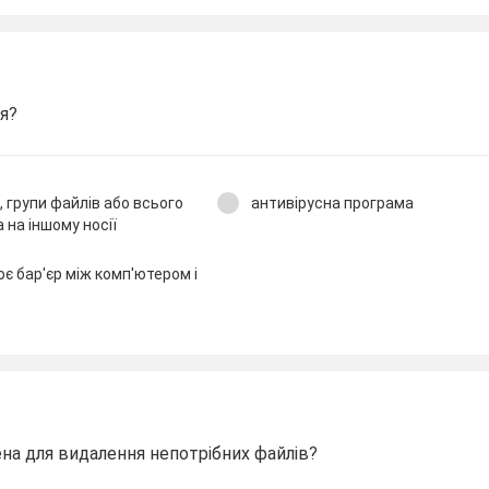
я?
, групи файлів або всього
антивірусна програма
 на іншому носії
є бар'єр між комп'ютером і
на для видалення непотрібних файлів?