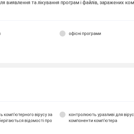
ля виявлення та лікування програм і файлів, заражених к
и
офісні програми
ь комп'ютерного вірусу за
контролюють уразливі для вірус
зберігаються відомості про
компоненти комп'ютера