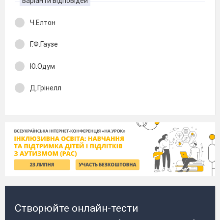
варіанти відповідей
Ч.Елтон
Г.Ф.Гаузе
Ю.Одум
Д.Грінелл
Створюйте онлайн-тести