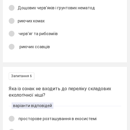
Дощових черв'яків і грунтових нематод
риючих комах
черв'яг та рибозміїв
риючих ссавців
Запитання 6
Яка із ознак не входить до переліку складових
екологічної ніші?
варіанти відповідей
просторове розташування в екосистемі