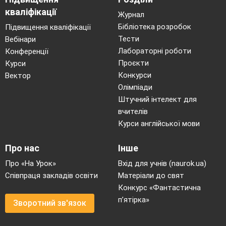
кваліфікації
Журнал
Бібліотека розробок
Підвищення кваліфікації
Тести
Вебінари
Лабораторні роботи
Конференції
Проєкти
Курси
Конкурси
Вектор
Олімпіади
Штучний інтелект для
вчителів
Курси англійської мови
Про нас
Інше
Про «На Урок»
Вхід для учнів (naurok.ua)
Співпраця закладів освіти
Матеріали до свят
Конкурс «Фантастична
п’ятірка»
Зворотний зв'язок