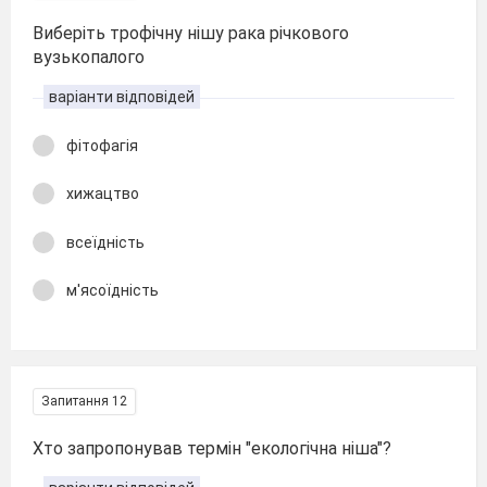
Виберіть трофічну нішу рака річкового
вузькопалого
варіанти відповідей
фітофагія
хижацтво
всеїдність
м'ясоїдність
Запитання 12
Хто запропонував термін "екологічна ніша"?