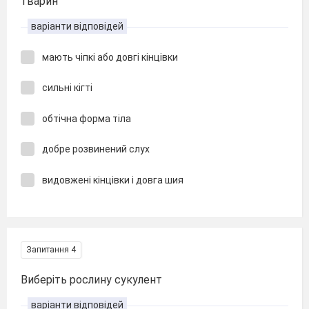
тварин
варіанти відповідей
мають чіпкі або довгі кінцівки
сильні кігті
обтічна форма тіла
добре розвинений слух
видовжені кінцівки і довга шия
Запитання 4
Виберіть рослину сукулент
варіанти відповідей