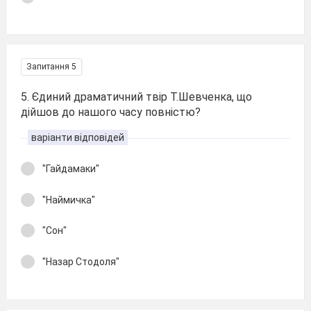
Запитання 5
5. Єдиний драматичний твір Т.Шевченка, що
дійшов до нашого часу повністю?
варіанти відповідей
"Гайдамаки"
"Наймичка"
"Сон"
"Назар Стодоля"