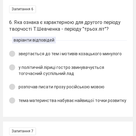
Запитання 6
6. Яка ознака є характерною для другого періоду
творчості Т.Шевченка - періоду "трьох літ"?
варіанти відповідей
звертається до тем і мотивів козацького минулого
у політичній ліриці гостро звинувачується
тогочасний суспільний лад
розпочав писати прозу російською мовою
тема материнства набуває найвищої точки розвитку
Запитання 7