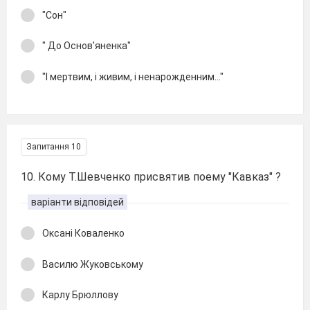
"Сон"
" До Основ'яненка"
"І мертвим, і живим, і ненарожденним..."
Запитання 10
10. Кому Т.Шевченко присвятив поему "Кавказ" ?
варіанти відповідей
Оксані Коваленко
Василю Жуковському
Карлу Брюллову