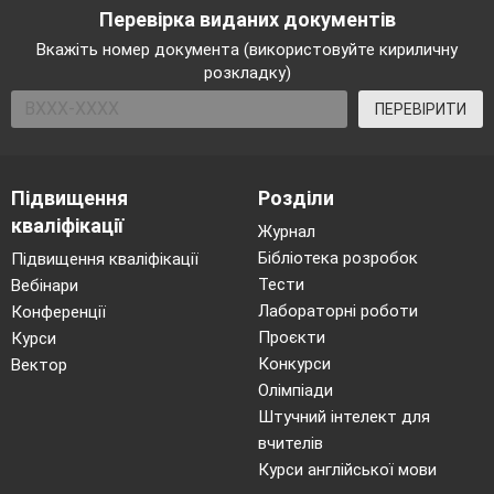
Перевірка виданих документів
Вкажіть номер документа (використовуйте кириличну
розкладку)
ПЕРЕВІРИТИ
Підвищення
Розділи
кваліфікації
Журнал
Бібліотека розробок
Підвищення кваліфікації
Тести
Вебінари
Лабораторні роботи
Конференції
Проєкти
Курси
Конкурси
Вектор
Олімпіади
Штучний інтелект для
вчителів
Курси англійської мови