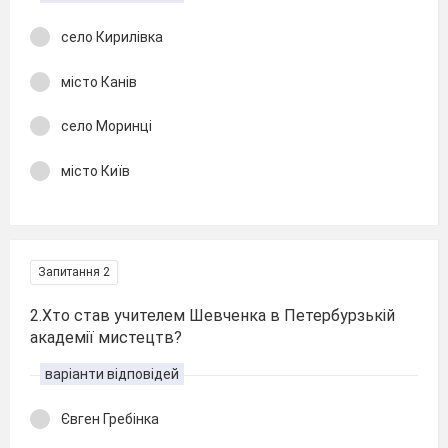
село Кирилівка
місто Канів
село Моринці
місто Київ
Запитання 2
2.Хто став учителем Шевченка в Петербурзькій
академії мистецтв?
варіанти відповідей
Євген Гребінка