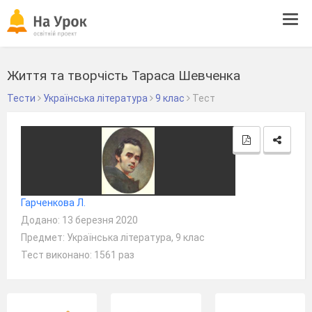
Tog
navi
Життя та творчість Тараса Шевченка
Тести
Українська література
9 клас
Тест
Гарченкова Л.
Додано: 13 березня 2020
Предмет: Українська література, 9 клас
Тест виконано: 1561 раз