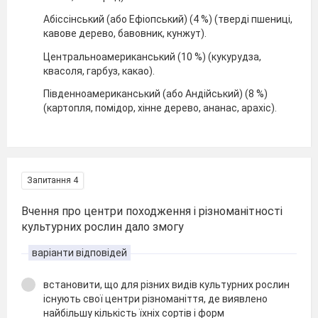
Абіссінський (або Ефіопський) (4 %) (тверді пшениці,
кавове дерево, бавовник, кунжут).
Центральноамериканський (10 %) (кукурудза,
квасоля, гарбуз, какао).
Південноамериканський (або Андійський) (8 %)
(картопля, помідор, хінне дерево, ананас, арахіс).
Запитання 4
Вчення про центри походження і різноманітності
культурних рослин дало змогу
варіанти відповідей
встановити, що для різних видів культурних рослин
існують свої центри різноманіття, де виявлено
найбільшу кількість їхніх сортів і форм