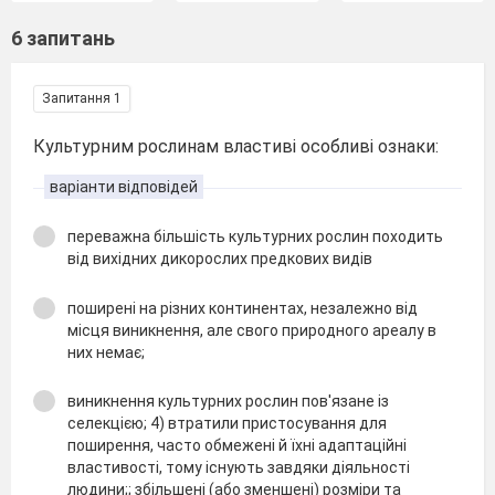
6 запитань
Запитання 1
Культурним рослинам властиві особливі ознаки:
варіанти відповідей
переважна більшість культурних рослин походить
від вихідних дикорослих предкових видів
поширені на різних континентах, незалежно від
місця виникнення, але свого природного ареалу в
них немає;
виникнення культурних рослин пов'язане із
селекцією; 4) втратили пристосування для
поширення, часто обмежені й їхні адаптаційні
властивості, тому існують завдяки діяльності
людини;; збільшені (або зменшені) розміри та