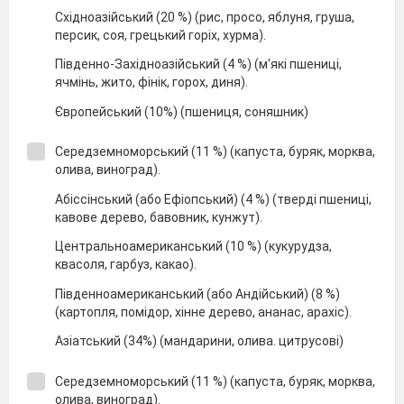
Східноазійський (20 %) (рис, просо, яблуня, груша,
персик, соя, грецький горіх, хурма).
Південно-Західноазійський (4 %) (м'які пшениці,
ячмінь, жито, фінік, горох, диня).
Європейський (10%) (пшениця, соняшник)
Середземноморський (11 %) (капуста, буряк, морква,
олива, виноград).
Абіссінський (або Ефіопський) (4 %) (тверді пшениці,
кавове дерево, бавовник, кунжут).
Центральноамериканський (10 %) (кукурудза,
квасоля, гарбуз, какао).
Південноамериканський (або Андійський) (8 %)
(картопля, помідор, хінне дерево, ананас, арахіс).
Азіатський (34%) (мандарини, олива. цитрусові)
Середземноморський (11 %) (капуста, буряк, морква,
олива, виноград).