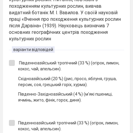
походженням культурних рослин, вивчав
видатний ботанік М. І. Вавилов. У своїй науковій
праці «Вчення про походження культурних рослин
після Дарвіна» (1939). Науковець визначив 7
основних географічних центрів походження
культурних рослин
варіанти відповідей
Південноазійський тропічний (33 %) (огірок, лимон,
кокос, чай, апельсин).
Східноазійський (20 %) (рис, просо, яблуня, груша,
персик, соя, грецький горіх, хурма).
Південно-Західноазійський (4 %) (м'які пшениці,
ячмінь, жито, фінік, горох, диня).
Південноазійський тропічний (33 %) (огірок, лимон,
кокос, чай, апельсин).