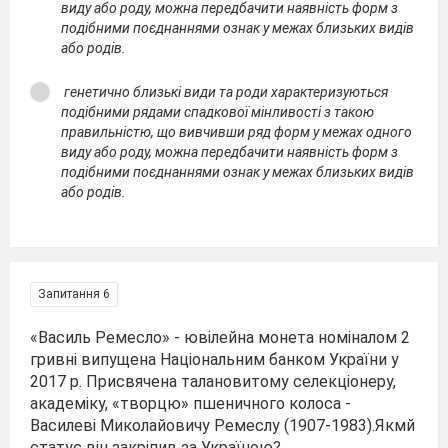
виду або роду, можна передбачити наявність форм з
подібними поєднаннями ознак у межах близьких видів
або родів.
генетично близькі види та роди характеризуються
подібними рядами спадкової мінливості з такою
правильністю, що вивчивши ряд форм у межах одного
виду або роду, можна передбачити наявність форм з
подібними поєднаннями ознак у межах близьких видів
або родів.
Запитання 6
«Василь Ремесло» - ювілейна монета номіналом 2
гривні випущена Національним банком України у
2017 р. Присвячена талановитому селекціонеру,
академіку, «творцю» пшеничного колоса -
Василеві Миколайовичу Ремеслу (1907-1983).Якмй
статус він закріпив за Україною?