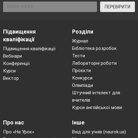
ПЕРЕВІРИТИ
Підвищення
Розділи
кваліфікації
Журнал
Бібліотека розробок
Підвищення кваліфікації
Тести
Вебінари
Лабораторні роботи
Конференції
Проєкти
Курси
Конкурси
Вектор
Олімпіади
Штучний інтелект для
вчителів
Курси англійської мови
Про нас
Інше
Про «На Урок»
Вхід для учнів (naurok.ua)