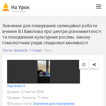
Tog
navi
Значення для планування селекційної роботи
вчення В.І.Вавілова про центри різноманітності
та походження культурних рослин, закону
гомологічних рядів спадкової мінливості
Тести
Біологія
11 клас
Тест
Харченко А.
Додано: 27 квітня 2020
Предмет: Біологія, 11 клас
Копія з тесту:
Значення для планування