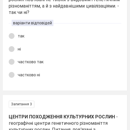
різноманіттям, а й з найдавнішими цивілізаціями. -
так чи ні?
варіанти відповідей
так
ні
частково так
частково ні
Запитання 3
ЦЕНТРИ ПОХОДЖЕННЯ КУЛЬТУРНИХ РОСЛИН
-
географічні центри генетичного різноманіття
культурних рослин. Питання, пов'язані з