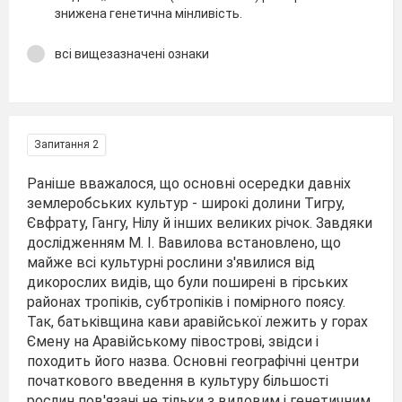
знижена генетична мінливість.
всі вищезазначені ознаки
Запитання 2
Раніше вважалося, що основні осередки давніх
землеробських культур - широкі долини Тигру,
Євфрату, Гангу, Нілу й інших великих річок. Завдяки
дослідженням М. І. Вавилова встановлено, що
майже всі культурні рослини з'явилися від
дикорослих видів, що були поширені в гірських
районах тропіків, субтропіків і помірного поясу.
Так, батьківщина кави аравійської лежить у горах
Ємену на Аравійському півострові, звідси і
походить його назва. Основні географічні центри
початкового введення в культуру більшості
рослин пов'язані не тільки з видовим і генетичним