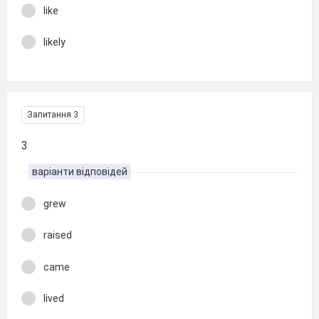
like
likely
Запитання 3
3
варіанти відповідей
grew
raised
came
lived