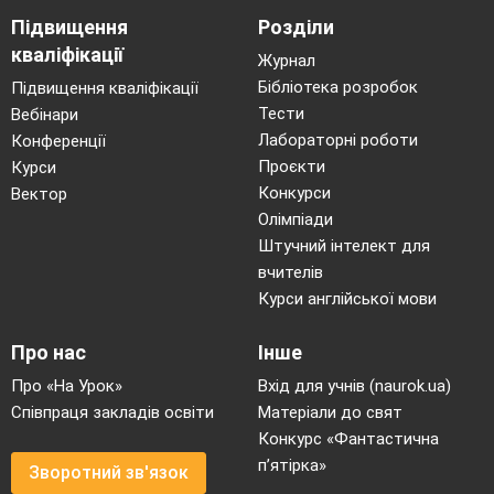
Підвищення
Розділи
кваліфікації
Журнал
Бібліотека розробок
Підвищення кваліфікації
Тести
Вебінари
Лабораторні роботи
Конференції
Проєкти
Курси
Конкурси
Вектор
Олімпіади
Штучний інтелект для
вчителів
Курси англійської мови
Про нас
Інше
Про «На Урок»
Вхід для учнів (naurok.ua)
Співпраця закладів освіти
Матеріали до свят
Конкурс «Фантастична
п’ятірка»
Зворотний зв'язок