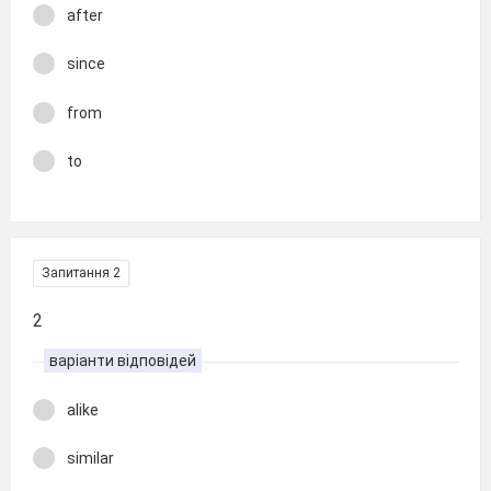
after
since
from
to
Запитання 2
2
варіанти відповідей
alike
similar