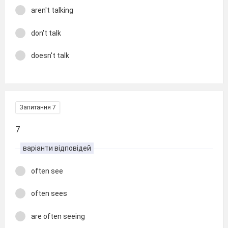
aren't talking
don't talk
doesn't talk
Запитання 7
7
варіанти відповідей
often see
often sees
are often seeing