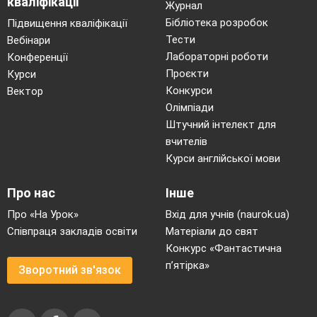
кваліфікації
Журнал
Бібліотека розробок
Підвищення кваліфікації
Тести
Вебінари
Лабораторні роботи
Конференції
Проєкти
Курси
Конкурси
Вектор
Олімпіади
Штучний інтелект для
вчителів
Курси англійської мови
Про нас
Інше
Про «На Урок»
Вхід для учнів (naurok.ua)
Співпраця закладів освіти
Матеріали до свят
Конкурс «Фантастична
п’ятірка»
Зворотний зв'язок