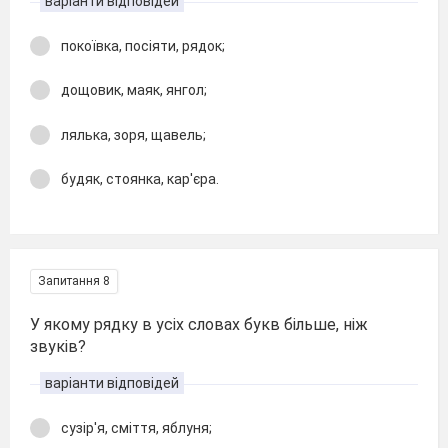
варіанти відповідей
покоївка, посіяти, рядок;
дощовик, маяк, янгол;
лялька, зоря, щавель;
будяк, стоянка, кар'єра.
Запитання 8
У якому рядку в усіх словах букв більше, ніж
звуків?
варіанти відповідей
сузір'я, сміття, яблуня;