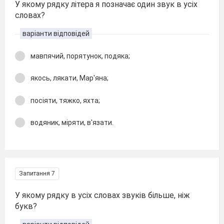
У якому рядку літера я позначає один звук в усіх
словах?
варіанти відповідей
мавпячий, порятунок, подяка;
якось, лякати, Мар'яна;
посіяти, тяжко, яхта;
водяник, міряти, в'язати.
Запитання 7
У якому рядку в усіх словах звуків більше, ніж
букв?