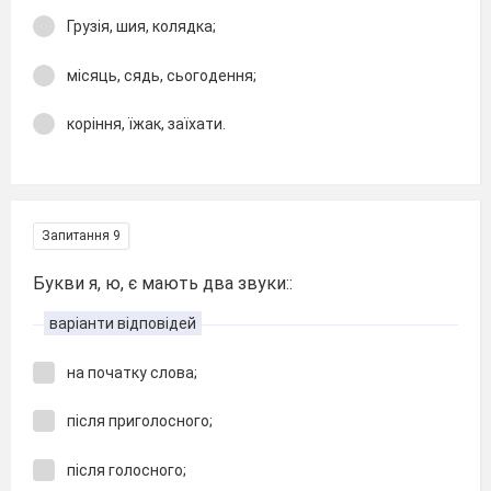
Грузія, шия, колядка;
місяць, сядь, сьогодення;
коріння, їжак, заїхати.
Запитання 9
Букви я, ю, є мають два звуки::
варіанти відповідей
на початку слова;
після приголосного;
після голосного;