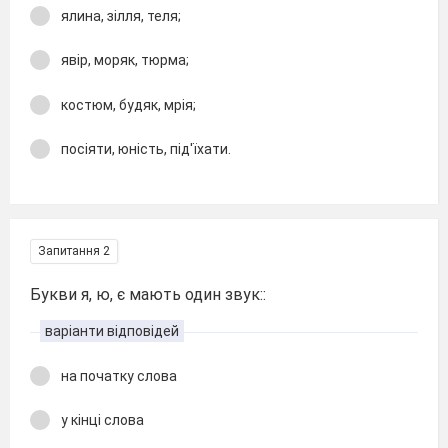
ялина, зілля, теля;
явір, моряк, тюрма;
костюм, будяк, мрія;
посіяти, юність, під'їхати.
Запитання 2
Букви я, ю, є мають один звук::
варіанти відповідей
на початку слова
у кінці слова