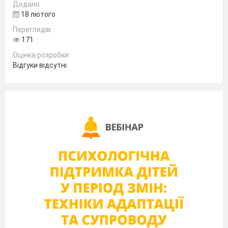
В фітогенний
Додано
Г зоогенний
18 лютого
До стенофагів відносять:
Переглядів
А колібрі
171
Оцінка розробки
Б
ведмідь бурий
Відгуки відсутні
В пацюк сірий
Г рак річковий
Редукційну роль в екосистемі
виконують:
А дощові черви
Б зозулин льон звичайний
В кіт лісовий
Г липа серцелиста
Назвіть організми, що виконують в
екосистемі продукційну роль:
А дуб звичайний, дощовий черв’як,
ялина європейська
Б сосна звичайна, ефедра хвощова, лілія
лісова
В плаун булавоподібний, лисиця