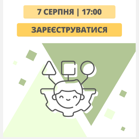
звичайна, береза бородавчаста
Г мухомор пурпуровий, бук звичайний,
липа дрібнолиста
Назвіть розділ екології, що вивчає
різноманітні угрупування рослин,
тварин, грибів, мікроорганізмів, трофічні
зв’зки між ними:
А аутекологія
Б демекологія
В екосистемологія
Г синекологія
До біотичних чинників відносять:
А опосередкований вплив людини
Б вплив світла, температури, вологості
В фітогенні
Г вплив рельєфу
Серед запропонованих організмів
виберіть стенобатів
А синій кит, кашалоти
Б клопи – водомірки, риби – вудильники