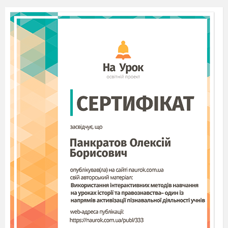
В голкошкірі, нарвал
Г губки, косатка
Назвіть закон, відповідно якому кожен
чинник позитивно впливає на
життєдіяльність організмів лише в
певних межах:
А
Закон обмежувального чинника
Б Закон толерантності
В Закон оптимуму
Г Закон взаємокомпенсації екологічних
чинників
Якщо два види зі схожими екологічними
потребами не можуть тривалий час
співіснувати в одній екологічній ніші.
Один вид завжди матиме перевагу, що
призведе до витіснення іншого. Це
пояснює:
А Закон толерантності
Б Закон екологічної піраміди
В Закон внутрішньої динамічної рівноваги