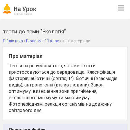
Tog
navi
тести до теми "Екологія"
Бібліотека
Біологія
11 клас
Інші матеріали
Про матеріал
Тести на розуміння того, як живі істоти
пристосовуються до середовища. Класифікація
факторів: абіотичні (світло, t°), біотичні (взаємодія
видів), антропогенні (вплив людини). Закон
оптимуму: визначення зони пригнічення,
екологічного мінімуму та максимуму.
Фотоперіодизм: реакція організмів на довжину
світлового дня.
Перегляд файлу