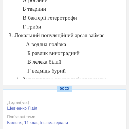
А рослини
Б тварини
В бактерії гетеротрофи
Г гриби
3. Локальний популяційний ареал займає
А водяна полівка
Б равлик виноградний
В лелека білий
Г ведмідь бурий
Засновником демекології вважають:
А Г. Менделя
DOCX
Б Ч. Елтона
В К. Шретера
Г Е. Геккеля
Додав(-ла)
Назвіть абіотичний екологічний чинник:
Шевченко Лідія
А мікогенний
Пов’язані теми
Б едафічний
Біологія
,
11 клас
,
Інші матеріали