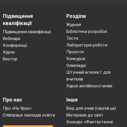
Підвищення
Розділи
кваліфікації
Журнал
Бібліотека розробок
Підвищення кваліфікації
Тести
Вебінари
Лабораторні роботи
Конференції
Проєкти
Курси
Конкурси
Вектор
Олімпіади
Штучний інтелект для
вчителів
Курси англійської мови
Про нас
Інше
Про «На Урок»
Вхід для учнів (naurok.ua)
Співпраця закладів освіти
Матеріали до свят
Конкурс «Фантастична