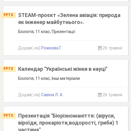
STEAM-проєкт «Зелена авіація: природа
PPTX
як інженер майбутнього».
Біологія, 11 клас, Презентації
Додав(-ла)
Рожкова Г.
26 травня
Календар "Українські жінки в науці"
PPTX
Біологія, 11 клас, Інші матеріали
Додав(-ла)
Савіна Л. А.
26 травня
Презентація "Біорізноманіття: (віруси,
PPTX
віроїди, прокаріоти,водорості, гриби) 1
частина"