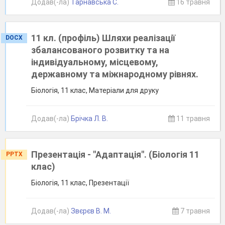
Додав(-ла)
Тарнавська С.
16 травня
11 кл. (профіль) Шляхи реалізації
DOCX
збалансованого розвитку та на
індивідуальному, місцевому,
державному та міжнародному рівнях.
Біологія, 11 клас, Матеріали для друку
Додав(-ла)
Брічка Л. В.
11 травня
Презентація - "Адаптація". (Біологія 11
PPTX
клас)
Біологія, 11 клас, Презентації
Додав(-ла)
Звєрєв В. М.
7 травня