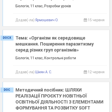
Біологія, 11 клас, Розробки уроків
Додав(-ла)
Ярмошевич О.
15 червня
Тема: «Організм як середовище
DOCX
мешкання. Поширення паразитизму
серед різних груп організмів»
Біологія, 11 клас, Контрольні роботи
Додав(-ла)
Шиян А. С.
12 червня
Методичний посібник: ШЛЯХИ
DOC
РЕАЛІЗАЦІЇ ПРОЄКТУ НОВІТНЬОЇ
ОСВІТНЬОЇ ДІЯЛЬНОСТІ З ЕЛЕМЕНТАМИ
ФОРМУВАННЯ ТА РОЗВИТКУ SOFT