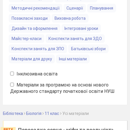
Методичні рекомендації
Сценарії
Планування
Позакласні заходи
Виховна робота
Дизайн та оформлення
Інтегровані уроки
Майстер-класи
Конспекти занять для ЗДО
Конспекти занять для ЗПО
Батьківські збори
Матеріали для друку
Інші матеріали
Інклюзивна освіта
Матеріали за програмою на основі нового
Державного стандарту початкової освіти НУШ
Бібліотека
Біологія
11 клас
Уcі матеріали
Пересадка серця - міфи та реальність
PPTX