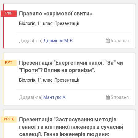
Правило «охрімової свити»
PDF
Біологія, 11 клас, Презентації
Додав(-ла)
Дьомінов М. Є.
6 травня
Презентація "Енергетичні напої. "За" чи
PPT
"Проти"? Вплив на організм".
Біологія, 11 клас, Презентації
Додав(-ла)
Мантуло А.
5 травня
Презентація "Застосування методів
PPTX
генної та клітинної інженерії в сучасній
селекції. Генна інженерія людини: