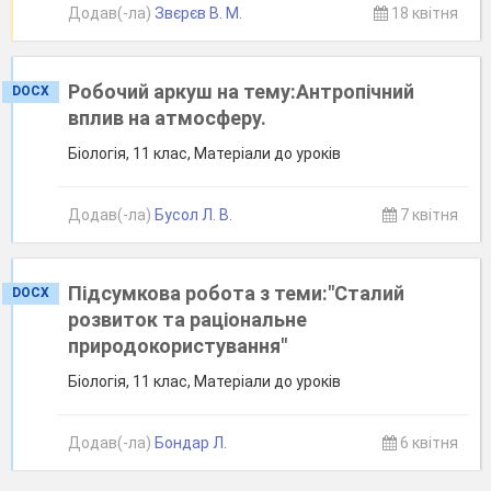
Додав(-ла)
Звєрєв В. М.
18 квітня
Робочий аркуш на тему:Антропічний
DOCX
вплив на атмосферу.
Біологія, 11 клас, Матеріали до уроків
Додав(-ла)
Бусол Л. В.
7 квітня
Підсумкова робота з теми:"Сталий
DOCX
розвиток та раціональне
природокористування"
Біологія, 11 клас, Матеріали до уроків
Додав(-ла)
Бондар Л.
6 квітня