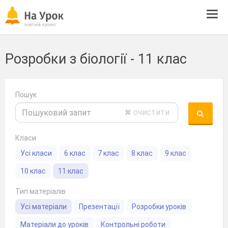
Tog
navi
Розробки з біології - 11 клас
Пошук
очистити
Класи
Усі класи
6 клас
7 клас
8 клас
9 клас
10 клас
11 клас
Тип матеріалів
Усі матеріали
Презентації
Розробки уроків
Матеріали до уроків
Контрольні роботи