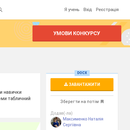
Я учень
Вхід
Реєстрація
УМОВИ КОНКУРСУ
DOCX
ЗАВАНТАЖИТИ
ти навички
теми табличний
Зберегти на потім
Додав(-ла)
Максименко Наталія
Сергіївна