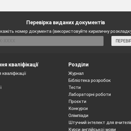
Перевірка виданих документів
кажіть номер документа (використовуйте кириличну розкладк
ПЕРЕВІ
ня кваліфікації
Розділи
 кваліфікації
Журнал
Бібліотека розробок
ї
Тести
Лабораторні роботи
Проєкти
Конкурси
Олімпіади
Штучний інтелект для вчителі
Курси англійської мови