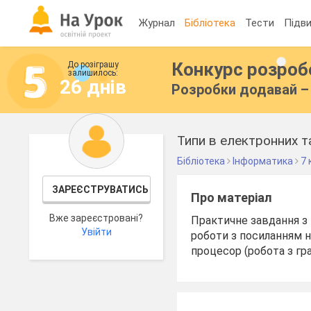
Журнал
Бібліотека
Тести
Підви
Конкурс розро
До розіграшу
залишилось:
26 днів
Розробки додавай – 
Типи в електронних 
Бібліотека
Інформатика
7 
ЗАРЕЄСТРУВАТИСЬ
Про матеріал
Вже зареєстровані?
Практичне завдання з 
Увійти
роботи з посиланням н
процесор (робота з гр