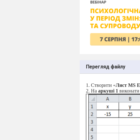
Перегляд файлу
1. Створити «
Лист
MS
E
2. На
аркуші 1
виконати 