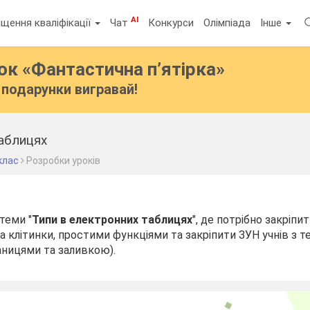
AI
щення кваліфікації
Чат
Конкурси
Олімпіада
Інше
бок
«Фантастична п’ятірка»
подарунки вигравай!
таблицях
клас
Розробки уроків
теми "
Типи в електронних таблицях
", де потрібно закріпи
а клітинки, простими функціями та закріпити ЗУН учнів з 
аницями та заливкою).