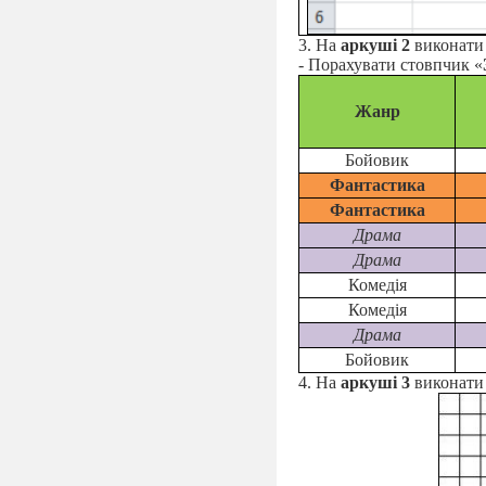
3. На
аркуші 2
виконати 
- Порахувати стовпчик «
Жанр
Бо
йо
вик
Фантастика
Фантастика
Драма
Драма
Комед
і
я
Комед
і
я
Драма
Бо
йо
вик
4. На
аркуші 3
виконати 