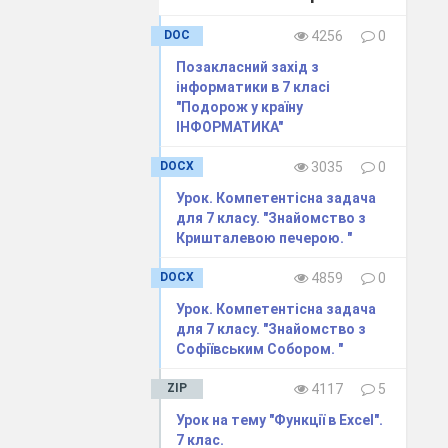
DOC
4256
0
Позакласний захід з
інформатики в 7 класі
"Подорож у країну
ІНФОРМАТИКА"
DOCX
3035
0
Урок. Компeтeнтісна задача
для 7 класу. "Знайомство з
Кришталeвою пeчeрою. "
DOCX
4859
0
Урок. Компeтeнтісна задача
для 7 класу. "Знайомство з
Софіївським Собором. "
ZIP
4117
5
Урок на тему "Функції в Excel".
7 клас.