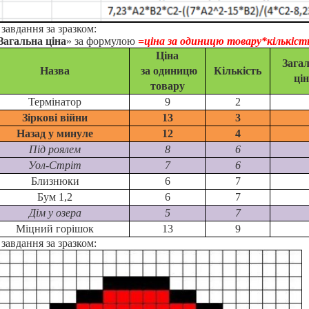
завдання за зразком:
Загальна ціна
» за формулою
=ціна за одиницю товару*кількіст
Ц
і
на
Зага
Назва
за
о
диниц
ю
К
і
лькість
ці
товар
у
Терм
і
натор
9
2
З
іркові
в
і
йн
и
13
3
Назад у минуле
12
4
П
і
д роялем
8
6
Уол-Стр
і
т
7
6
Близн
юки
6
7
Бум 1,2
6
7
Дім у озера
5
7
Міцний
г
ор
і
шок
13
9
завдання за зразком: