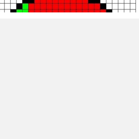
Урок №11. Типи в електронних
таблицях
xcel
» з назвою «
Прізвище
».
завдання за зразком: (
КОЖНА ФОРМУЛА ПОЧИНАЄТЬСЯ ЗІ