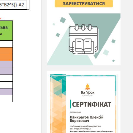
ь
льна
на