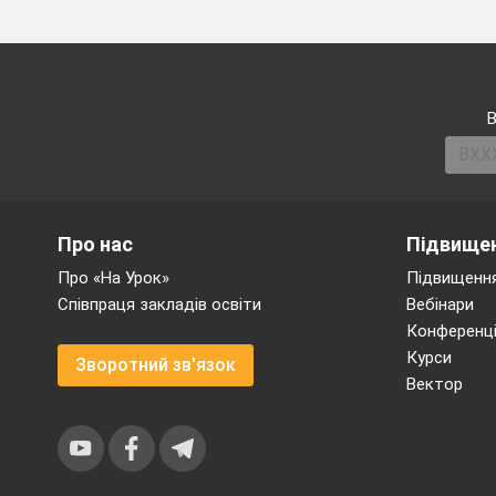
В
Про нас
Підвищен
Про «На Урок»
Підвищення
Співпраця закладів освіти
Вебінари
Конференці
Курси
Зворотний зв'язок
Вектор