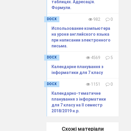
таблицях. Адресація.
Формули.
DOCX
982
0
Использование компьютера
на уроке английского языка
при написании электронного
письма.
DOCX
4569
5
ь
Календарне планування з
льна
інформатики для 7 класу
на
DOCX
1151
0
Календарно-тематичне
планування з інформатики
для 7 класу на ІІ семестр
2018/2019 н.р.
Схожі матеріали