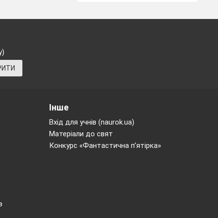
у)
РИТИ
Інше
Вхід для учнів (naurok.ua)
Матеріали до свят
Конкурс «Фантастична п’ятірка»
в