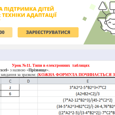
Урок №11. Типи в електронних
таблицях
xcel
» з назвою «
Прізвище
».
завдання за зразком: (
КОЖНА ФОРМУЛА ПОЧИНАЄТЬСЯ ЗІ