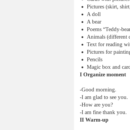
Pictures (skirt, shirt
A doll
A bear
Poems “Teddy-bear
Animals (different 
Text for reading wi
Pictures for paintin
Pencils
Magic box and card
І
Organize moment
-Good morning.
-I am glad to see you.
-How are you?
-I am fine thank you.
II Warm-up