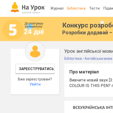
Журнал
Бібліотека
Тести
Підви
Конкурс розро
До розіграшу
залишилось:
24 дні
Розробки додавай – 
Урок англійської мо
Бібліотека
Англійська мова
ЗАРЕЄСТРУВАТИСЬ
Про матеріал
Вже зареєстровані?
Вивчити новий звук [3
Увійти
COLOUR IS THIS PEN? по