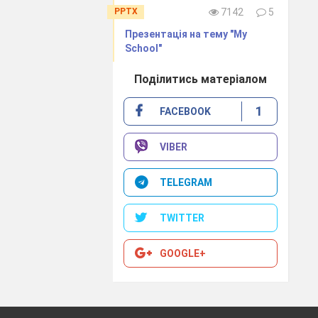
PPTX
7142
5
nimal has its
Презентація на тему "My
School"
Поділитись матеріалом
1
FACEBOOK
 me please:
VIBER
TELEGRAM
TWITTER
GOOGLE+