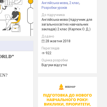
Англійська мова
,
2 клас
,
Розробки уроків
До підручника
Англійська мова (підручник для
загальноосвітніх навчальних
закладів) 2 клас (Карпюк О. Д.)
Додано
28 жовтня 2018
Переглядів
922
ORLD”
Оцінка розробки
Відгуки відсутні
PEN?