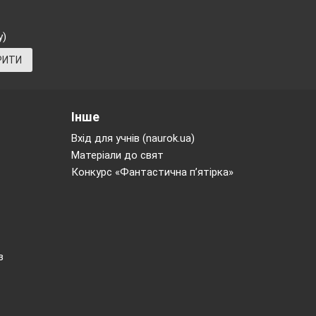
у)
РИТИ
Інше
Вхід для учнів (naurok.ua)
Матеріали до свят
Конкурс «Фантастична п’ятірка»
a circle. Let`s
 know what to do
в