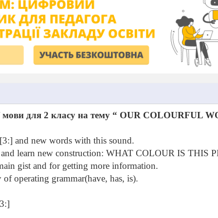
 мови для 2 класу на тему
“ OUR COLOURFUL W
 [3:] and new words with this sound.
ours and learn new construction: WHAT COLOUR IS THIS 
 main gist and for getting more information.
y of operating grammar(have, has, is).
3:]