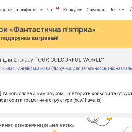
AI
щення кваліфікації
Чат
Конкурси
Олімпіада
Інше
бок
«Фантастична п’ятірка»
подарунки вигравай!
ви для 2 класу “ OUR COLOURFUL WORLD”
2 клас
Англійська мова (підручник для загальноосвітніх навчаль
:] та нові слова з цим звуком. Повторити кольори та стру
вторити граматичні структури (has/ have, is).