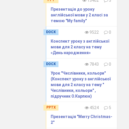
PPT
13402
5
Презентація до уроку
англійської мови у 2 класі за
темою "My family"
DOCX
9522
0
Конспект уроку з англійської
мови для 2 класу на тему
«День народження»
DOCX
7843
0
Урок "Числівники, кольори"
(Конспект уроку з англійської
мови для 2 класу на тему "
Числівники, кольори" ,
підручник О.Карпюк)
PPTX
4524
5
Презентація "Merry Christmas-
2"