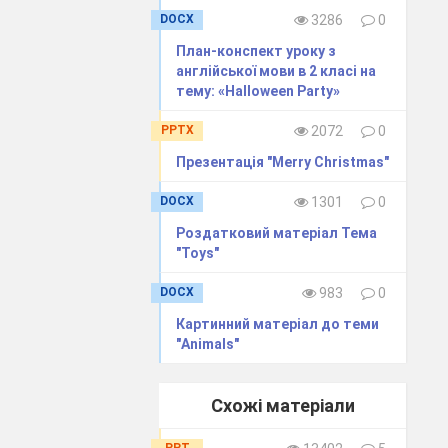
DOCX
3286
0
План-конспект уроку з
англійської мови в 2 класі на
тему: «Halloween Party»
PPTX
2072
0
Презентація "Merry Christmas"
ooks and open
DOCX
1301
0
Роздатковий матеріал Тема
elf.
"Toys"
DOCX
983
0
e are a lot of
Картинний матеріал до теми
"Animals"
Схожі матеріали