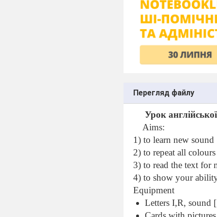
Перегляд файлу
Урок англійської
Aims:
1) to learn new sound
2) to repeat all col
3) to read the text for
4) to show your abilit
Equipment
Letters I,R, sound [
Cards with pictures