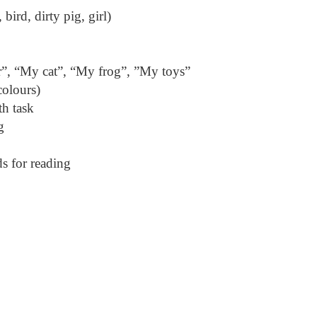
, bird, dirty pig, girl)
”, “My cat”, “My frog”, ”My toys”
colours)
th task
g
s for reading