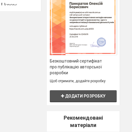
. I know
What is the main
 sound [3:].
Безкоштовний сертифікат
про публікацію авторської
розробки
Щоб отримати, додайте розробку
ook at these
ДОДАТИ РОЗРОБКУ
Рекомендовані
матеріали