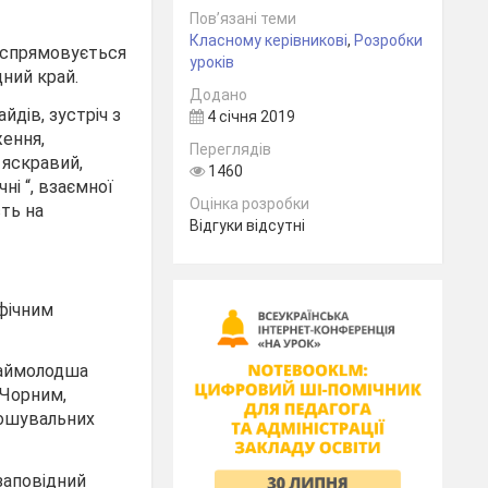
Пов’язані теми
Класному керівникові
,
Розробки
 спрямовується
уроків
дний край.
Додано
йдів, зустріч з
4 січня 2019
ження,
Переглядів
 яскравий,
1460
ні “, взаємної
Оцінка розробки
сть на
Відгуки відсутні
афічним
 наймолодша
 Чорним,
рошувальних
 заповідний