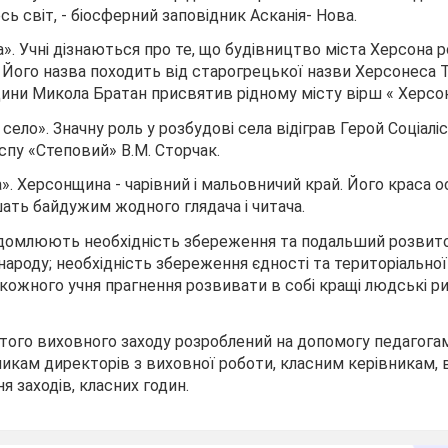
сь світ, - біосферний заповідник Асканія- Нова.
а». Учні дізнаються про те, що будівництво міста Херсона 
. Його назва походить від старогрецької назви Херсонеса 
ини Микола Братан присвятив рідному місту вірш « Херсон
 село». Значну роль у розбудові села відіграв Герой Соціаліс
спу «Степовий» В.М. Сторчак.
». Херсонщина - чарівний і мальовничий край. Його краса ос
шать байдужим жодного глядача і читача.
відомлюють необхідність збереження та подальший розвит
ароду; необхідність збереження єдності та територіальної 
 кожного учня прагнення розвивати в собі кращі людські ри
того виховного заходу розроблений на допомогу педагога
никам директорів з виховної роботи, класним керівникам, 
я заходів, класних годин.