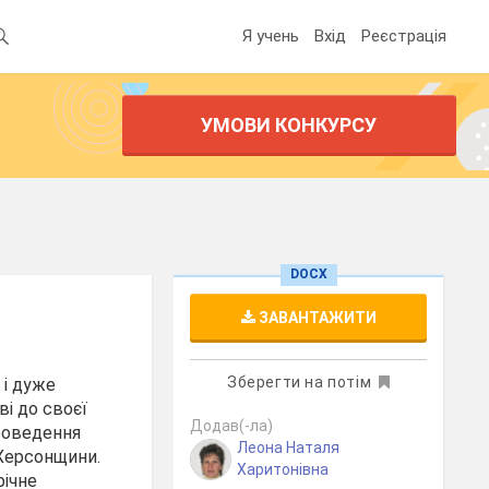
Я учень
Вхід
Реєстрація
УМОВИ КОНКУРСУ
DOCX
ЗАВАНТАЖИТИ
Зберегти на потім
 і дуже
і до своєї
Додав(-ла)
проведення
Леона Наталя
 Херсонщини.
Харитонівна
фічне