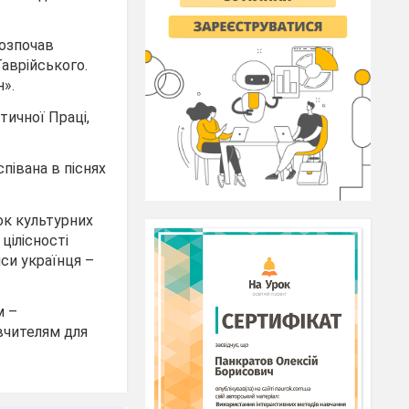
розпочав
Таврійського.
».
тичної Праці,
півана в піснях
ок культурних
цілісності
си українця –
м –
вчителям для