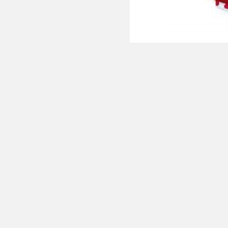
От
Новотро