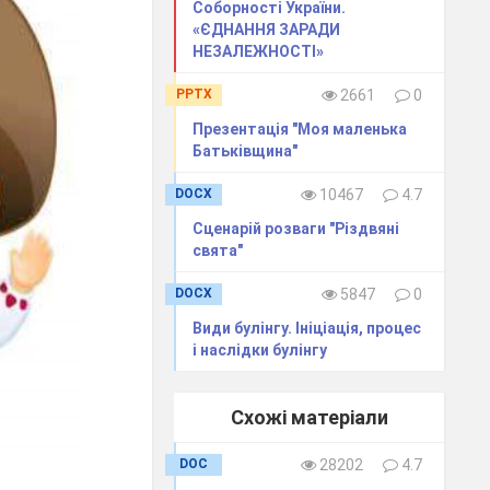
Соборності України.
«ЄДНАННЯ ЗАРАДИ
НЕЗАЛЕЖНОСТІ»
PPTX
2661
0
Презентація "Моя маленька
Батьківщина"
DOCX
10467
4.7
Сценарій розваги "Різдвяні
свята"
DOCX
5847
0
Види булінгу. Ініціація, процес
і наслідки булінгу
Схожі матеріали
DOC
28202
4.7