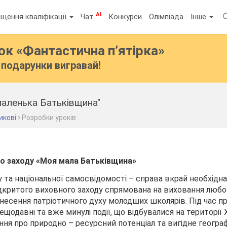
AI
щення кваліфікації
Чат
Конкурси
Олімпіада
Інше
бок
«Фантастична п’ятірка»
подарунки вигравай!
аленька Батьківщина"
икові
Розробки уроків
го заходу «Моя мала Батьківщина»
 та національної самосвідомості – справа вкрай необхідна
дкритого виховного заходу спрямована на виховання любов
днесення патріотичного духу молодших школярів. Під час 
ещодавні та вже минулі події, що відбувалися на території
я про природно – ресурсний потенціал та вигідне геогра