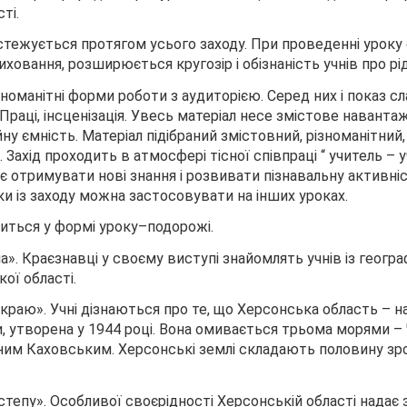
ті.
тежується протягом усього заходу. При проведенні уроку
иховання, розширюється кругозір і обізнаність учнів про рі
оманітні форми роботи з аудиторією. Серед них і показ сла
Праці, інсценізація. Увесь матеріал несе змістове наванта
у ємність. Матеріал підібраний змістовний, різноманітний,
Захід проходить в атмосфері тісної співпраці “ учитель – уч
є отримувати нові знання і розвивати пізнавальну активні
ки із заходу можна застосовувати на інших уроках.
иться у формі уроку–подорожі.
на». Краєзнавці у своєму виступі знайомлять учнів із геогр
ої області.
и краю». Учні дізнаються про те, що Херсонська область –
и, утворена у 1944 році. Вона омивається трьома морями –
ним Каховським. Херсонські землі складають половину з
 степу». Особливої своєрідності Херсонській області надає