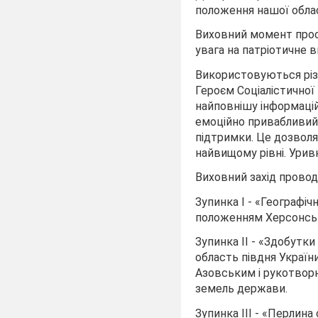
положення нашої облас
Виховний момент прос
увага на патріотичне в
Використовуються різн
Героєм Соціалістичної 
найповнішу інформаційн
емоційно привабливий. 
підтримки. Це дозволя
найвищому рівні. Урив
Виховний захід провод
Зупинка I - «Географіч
положенням Херсонськ
Зупинка II - «Здобутк
область півдня Україн
Азовським і рукотвор
земель держави.
Зупинка III - «Перлина