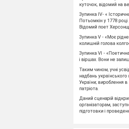
куточок, відомий на ве
Зупинка IV- « Історичн
Потьомкін у 1778 році
Відомий поет Херсонщ
Зупинка V - «Моє рідне
колишній голова колго
Зупинка VI - «Поетична
і віршах. Вони не зали
Таким чином, учні ус
надбань українського н
України; вироблення в
патріота.
Даний сценарій відкри
організаторам, заступ
підготовки і проведенн