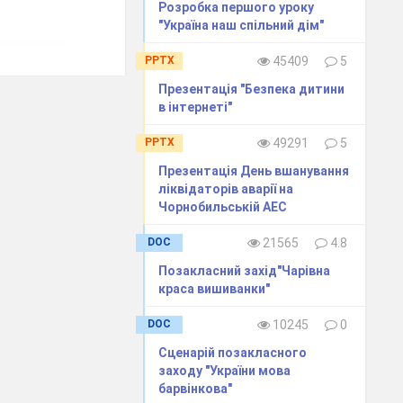
Розробка першого уроку
"Україна наш спільний дім"
PPTX
45409
5
Презентація "Безпека дитини
в інтернеті"
PPTX
49291
5
Презентація День вшанування
ліквідаторів аварії на
Чорнобильській АЕС
DOC
21565
4.8
Позакласний захід"Чарівна
краса вишиванки"
DOC
10245
0
Сценарій позакласного
заходу "України мова
барвінкова"