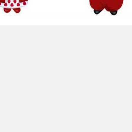
радівська загальноосвітня школа І-ІІІ ступенів
їцького району
Херсонської області