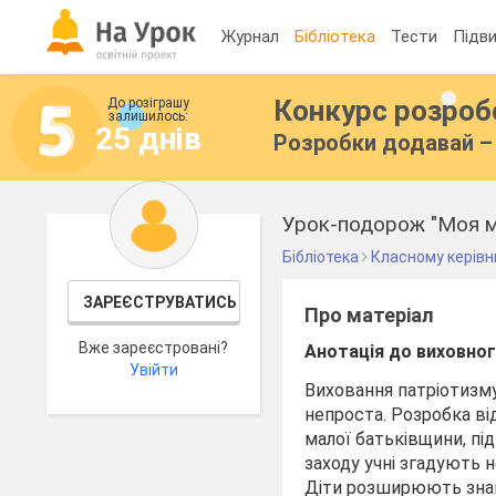
Журнал
Бібліотека
Тести
Підви
Конкурс розро
До розіграшу
залишилось:
25 днів
Розробки додавай – 
Урок-подорож "Моя м
Бібліотека
Класному керівн
ЗАРЕЄСТРУВАТИСЬ
Про матеріал
Вже зареєстровані?
Анотація до виховно
Увійти
Виховання патріотизму
непроста. Розробка ві
малої батьківщини, пі
заходу учні згадують н
Діти розширюють знанн